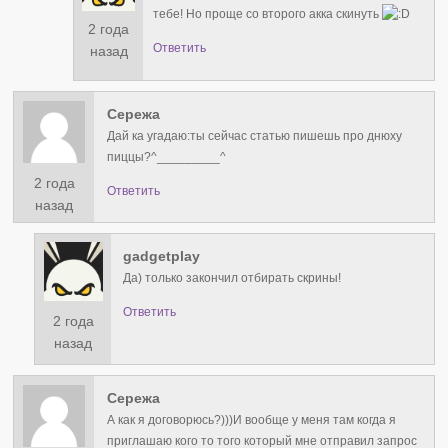
тебе! Но проще со второго акка скинуть
2 года
Ответить
назад
Сережа
Дай ка угадаю:ты сейчас статью пишешь про днюху
пиццы?^⁠_⁠_⁠_⁠_⁠_⁠_⁠_⁠_⁠_⁠^
2 года
Ответить
назад
gadgetplay
Да) только закончил отбирать скрины!
Ответить
2 года
назад
Сережа
А как я договорюсь?)))И вообще у меня там когда я
приглашаю кого то того который мне отправил запрос