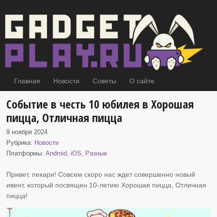
Главная
Новости
Советы
О сайте
Событие в честь 10 юбилея в Хорошая
пицца, Отличная пицца
9 ноября 2024
Рубрика:
Новости
Платформы:
Android
,
iOS
,
Разные
Привет, пекари! Совсем скоро нас ждет совершенно новый
ивент, который посвящен
10-летию Хорошая пицца, Отличная
пицца!