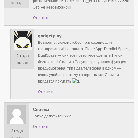
равно меньше 16-ти лет!!!!!!!:( (((стоп как две игры???!!!
назад
Это же невозможно!!!
Ответить
gadgetplay
Возможно, скачай любое приложение для
клонирования! Например: Clone App, Parallel Space,
2 года
DualSpase — они все позволяют сделать 1 клон
бесплатно! У меня в Сосунге сразу такая функция
назад
предусмотрена, типа два телефона в одном —
очень удобно, поэтому теперь только Сосунги
придется покупать
Ответить
Сережа
Так чё делать то!!!???
Ответить
2 года
назад