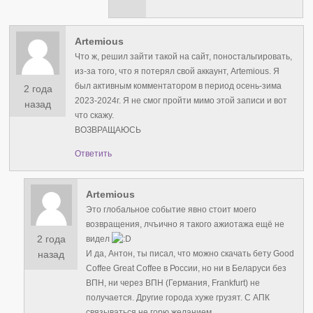
Artemious
Что ж, решил зайти такой на сайт, поностальгировать,
из-за того, что я потерял свой аккаунт, Artemious. Я
был активным комментатором в период осень-зима
2 года
2023-2024г. Я не смог пройти мимо этой записи и вот
назад
что скажу.
ВОЗВРАЩАЮСЬ
Ответить
Artemious
Это глобальное событие явно стоит моего
возвращения, лчъично я такого ажиотажа ещё не
2 года
видел
И да, Антон, ты писал, что можно скачать бету Good
назад
Coffee Great Coffee в России, но ни в Беларуси без
ВПН, ни через ВПН (Германия, Frankfurt) не
получается. Другие города хуже грузят. С АПК
связываться не горю желанием.