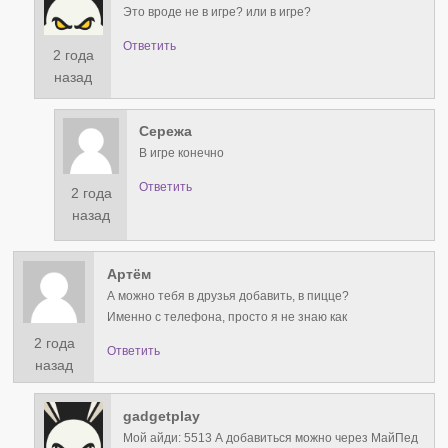
Это вроде не в игре? или в игре?
Ответить
2 года
назад
Сережа
В игре конечно
Ответить
2 года
назад
Артём
А можно тебя в друзья добавить, в пицце?
Именно с телефона, просто я не знаю как
2 года
Ответить
назад
gadgetplay
Мой айди: 5513 А добавиться можно через МайПед