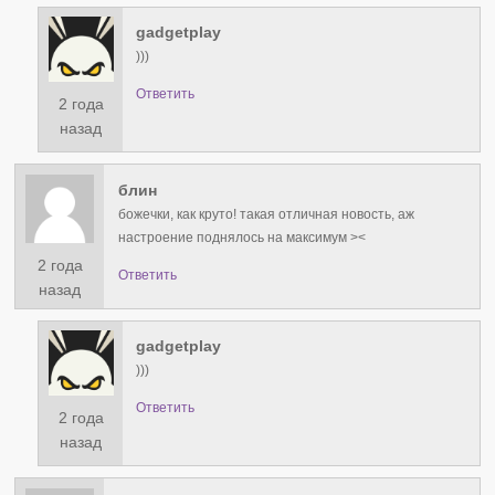
gadgetplay
)))
Ответить
2 года
назад
блин
божечки, как круто! такая отличная новость, аж
настроение поднялось на максимум ><
2 года
Ответить
назад
gadgetplay
)))
Ответить
2 года
назад