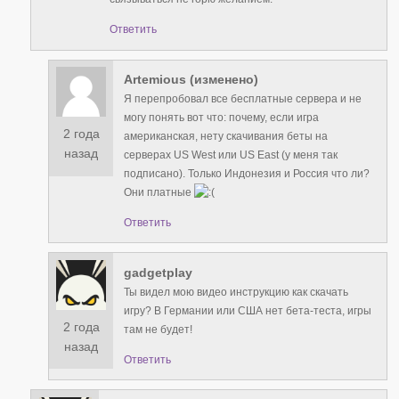
Ответить
Artemious (изменено)
Я перепробовал все бесплатные сервера и не
могу понять вот что: почему, если игра
2 года
американская, нету скачивания беты на
назад
серверах US West или US East (у меня так
подписано). Только Индонезия и Россия что ли?
Они платные
Ответить
gadgetplay
Ты видел мою видео инструкцию как скачать
игру? В Германии или США нет бета-теста, игры
2 года
там не будет!
назад
Ответить