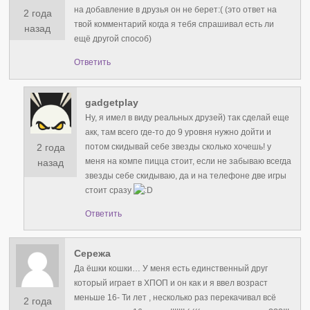
на добавление в друзья он не берет:( (это ответ на
2 года
твой комментарий когда я тебя спрашивал есть ли
назад
ещё другой способ)
Ответить
gadgetplay
Ну, я имел в виду реальных друзей) так сделай еще
акк, там всего где-то до 9 уровня нужно дойти и
2 года
потом скидывай себе звезды сколько хочешь! у
меня на компе пицца стоит, если не забываю всегда
назад
звезды себе скидываю, да и на телефоне две игры
стоит сразу
Ответить
Сережа
Да ёшки кошки… У меня есть единственный друг
который играет в ХПОП и он как и я ввел возраст
меньше 16- Ти лет , несколько раз перекачивал всё
2 года