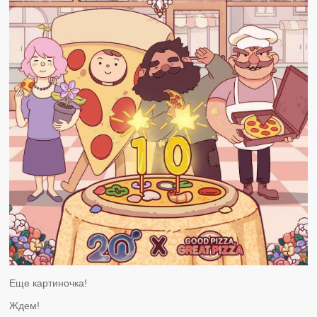
Еще картиночка!
Ждем!