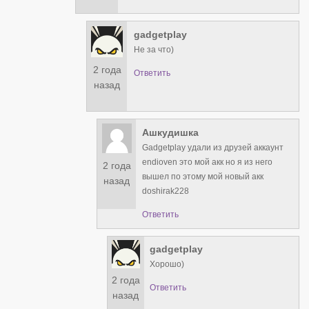
gadgetplay
Не за что)
2 года
Ответить
назад
Ашкудишка
Gadgetplay удали из друзей аккаунт
endioven это мой акк но я из него
2 года
вышел по этому мой новый акк
назад
doshirak228
Ответить
gadgetplay
Хорошо)
2 года
Ответить
назад