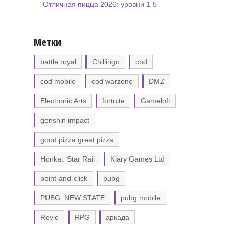
Отличная пицца 2026: уровни 1-5
Метки
battle royal
Chillingo
cod
cod mobile
cod warzone
DMZ
Electronic Arts
fortnite
Gameloft
genshin impact
good pizza great pizza
Honkai: Star Rail
Kiary Games Ltd
point-and-click
pubg
PUBG: NEW STATE
pubg mobile
Rovio
RPG
аркада