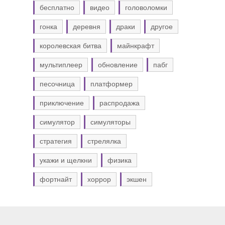
бесплатно
видео
головоломки
гонка
деревня
драки
другое
королевская битва
майнкрафт
мультиплеер
обновление
пабг
песочница
платформер
приключение
распродажа
симулятор
симуляторы
стратегия
стрелялка
укажи и щелкни
физика
фортнайт
хоррор
экшен