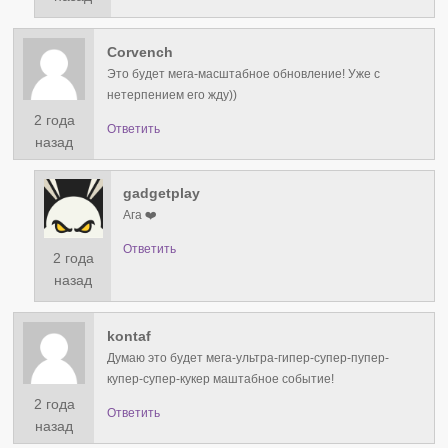
Corvench
Это будет мега-масштабное обновление! Уже с
нетерпением его жду))
2 года
Ответить
назад
gadgetplay
Ага ❤️
Ответить
2 года
назад
kontaf
Думаю это будет мега-ультра-гипер-супер-пупер-
купер-супер-кукер маштабное событие!
2 года
Ответить
назад