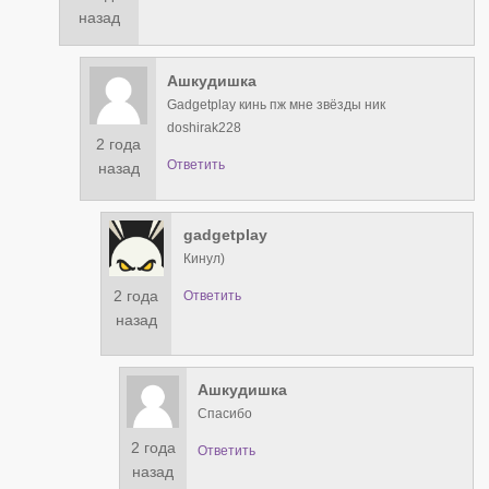
назад
Ашкудишка
Gadgetplay кинь пж мне звёзды ник
doshirak228
2 года
Ответить
назад
gadgetplay
Кинул)
2 года
Ответить
назад
Ашкудишка
Спасибо
2 года
Ответить
назад