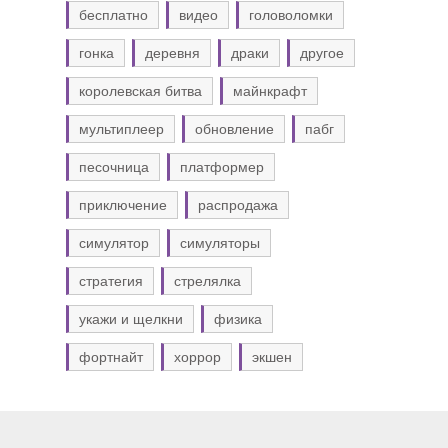
бесплатно
видео
головоломки
гонка
деревня
драки
другое
королевская битва
майнкрафт
мультиплеер
обновление
пабг
песочница
платформер
приключение
распродажа
симулятор
симуляторы
стратегия
стрелялка
укажи и щелкни
физика
фортнайт
хоррор
экшен