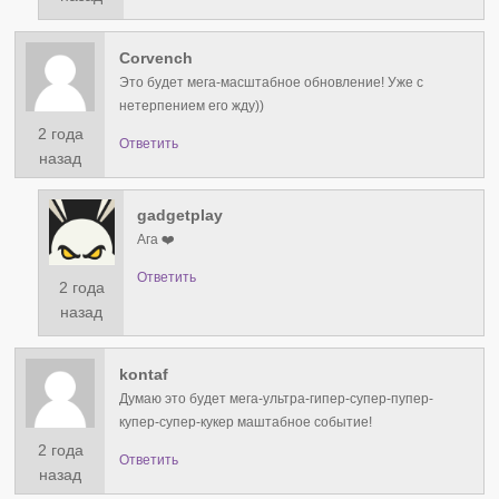
Corvench
Это будет мега-масштабное обновление! Уже с
нетерпением его жду))
2 года
Ответить
назад
gadgetplay
Ага ❤️
Ответить
2 года
назад
kontaf
Думаю это будет мега-ультра-гипер-супер-пупер-
купер-супер-кукер маштабное событие!
2 года
Ответить
назад