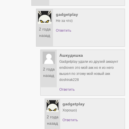
gadgetplay
Не за что)
2 года
Ответить
назад
Ашкудишка
Gadgetplay удали из друзей аккаунт
endioven это мой акк но я из него
2 года
вышел по этому мой новый акк
назад
doshirak228
Ответить
gadgetplay
Хорошо)
2 года
Ответить
назад