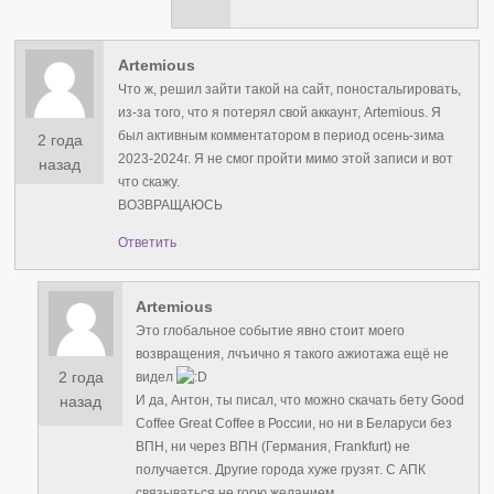
Artemious
Что ж, решил зайти такой на сайт, поностальгировать,
из-за того, что я потерял свой аккаунт, Artemious. Я
был активным комментатором в период осень-зима
2 года
2023-2024г. Я не смог пройти мимо этой записи и вот
назад
что скажу.
ВОЗВРАЩАЮСЬ
Ответить
Artemious
Это глобальное событие явно стоит моего
возвращения, лчъично я такого ажиотажа ещё не
2 года
видел
И да, Антон, ты писал, что можно скачать бету Good
назад
Coffee Great Coffee в России, но ни в Беларуси без
ВПН, ни через ВПН (Германия, Frankfurt) не
получается. Другие города хуже грузят. С АПК
связываться не горю желанием.