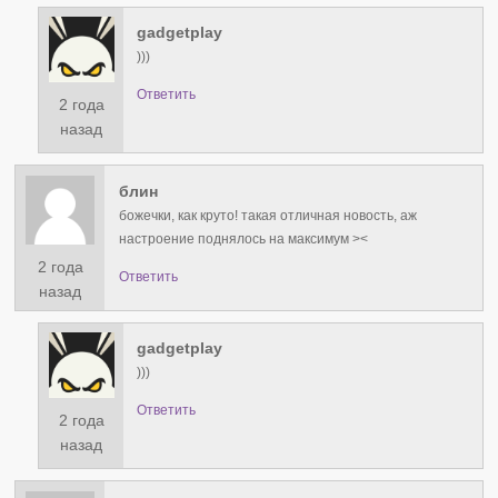
gadgetplay
)))
Ответить
2 года
назад
блин
божечки, как круто! такая отличная новость, аж
настроение поднялось на максимум ><
2 года
Ответить
назад
gadgetplay
)))
Ответить
2 года
назад