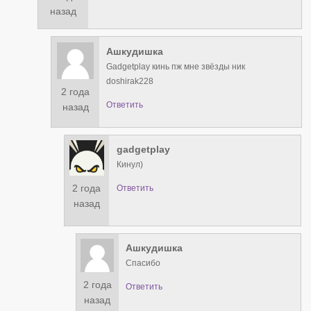
назад
Ашкудишка
Gadgetplay кинь пж мне звёзды ник
doshirak228
2 года
Ответить
назад
gadgetplay
Кинул)
2 года
Ответить
назад
Ашкудишка
Спасибо
2 года
Ответить
назад