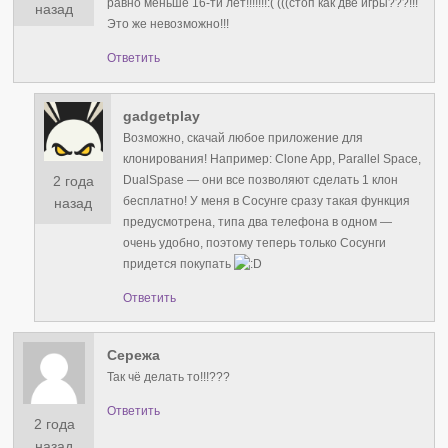
равно меньше 16-ти лет!!!!!!!:( (((стоп как две игры???!!!
назад
Это же невозможно!!!
Ответить
gadgetplay
Возможно, скачай любое приложение для
клонирования! Например: Clone App, Parallel Space,
2 года
DualSpase — они все позволяют сделать 1 клон
бесплатно! У меня в Сосунге сразу такая функция
назад
предусмотрена, типа два телефона в одном —
очень удобно, поэтому теперь только Сосунги
придется покупать
Ответить
Сережа
Так чё делать то!!!???
Ответить
2 года
назад