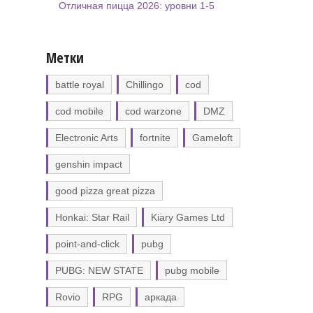
Отличная пицца 2026: уровни 1-5
Метки
battle royal
Chillingo
cod
cod mobile
cod warzone
DMZ
Electronic Arts
fortnite
Gameloft
genshin impact
good pizza great pizza
Honkai: Star Rail
Kiary Games Ltd
point-and-click
pubg
PUBG: NEW STATE
pubg mobile
Rovio
RPG
аркада