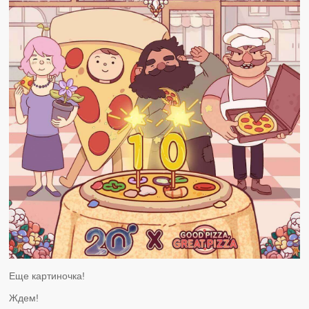
Еще картиночка!
Ждем!