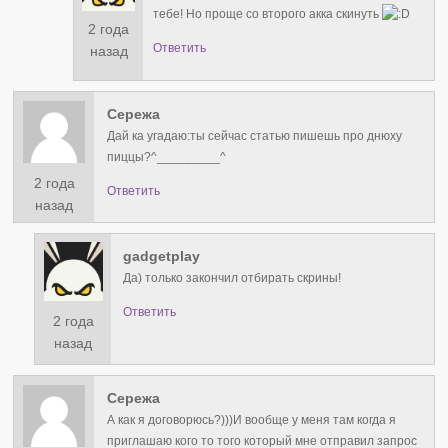
тебе! Но проще со второго акка скинуть
2 года
Ответить
назад
Сережа
Дай ка угадаю:ты сейчас статью пишешь про днюху
пиццы?^⁠_⁠_⁠_⁠_⁠_⁠_⁠_⁠_⁠_⁠^
2 года
Ответить
назад
gadgetplay
Да) только закончил отбирать скрины!
Ответить
2 года
назад
Сережа
А как я договорюсь?)))И вообще у меня там когда я
приглашаю кого то того который мне отправил запрос