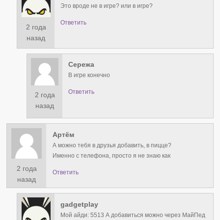
Это вроде не в игре? или в игре?
Ответить
2 года
назад
Сережа
В игре конечно
Ответить
2 года
назад
Артём
А можно тебя в друзья добавить, в пицце?
Именно с телефона, просто я не знаю как
2 года
Ответить
назад
gadgetplay
Мой айди: 5513 А добавиться можно через МайПед