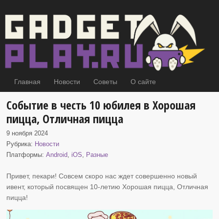
Главная
Новости
Советы
О сайте
Событие в честь 10 юбилея в Хорошая
пицца, Отличная пицца
9 ноября 2024
Рубрика:
Новости
Платформы:
Android
,
iOS
,
Разные
Привет, пекари! Совсем скоро нас ждет совершенно новый
ивент, который посвящен
10-летию Хорошая пицца, Отличная
пицца!