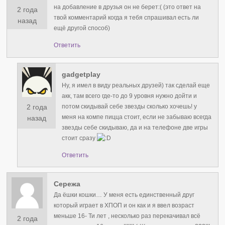
на добавление в друзья он не берет:( (это ответ на
2 года
твой комментарий когда я тебя спрашивал есть ли
назад
ещё другой способ)
Ответить
gadgetplay
Ну, я имел в виду реальных друзей) так сделай еще
акк, там всего где-то до 9 уровня нужно дойти и
2 года
потом скидывай себе звезды сколько хочешь! у
меня на компе пицца стоит, если не забываю всегда
назад
звезды себе скидываю, да и на телефоне две игры
стоит сразу
Ответить
Сережа
Да ёшки кошки… У меня есть единственный друг
который играет в ХПОП и он как и я ввел возраст
меньше 16- Ти лет , несколько раз перекачивал всё
2 года