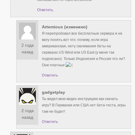
Ответить
Artemious (изменено)
Я перепробовал все бесплатные сервера и не
могу понять вот что: почему, если игра
2 года
американская, нету скачивания беты на
назад
серверах US West или US East (у меня так
подписано). Только Индонезия и Россия что ли?
Они платные
Ответить
gadgetplay
Ты видел мою видео инструкцию как скачать
игру? В Германии или США нет бета-теста, игры
2 года
там не будет!
назад
Ответить