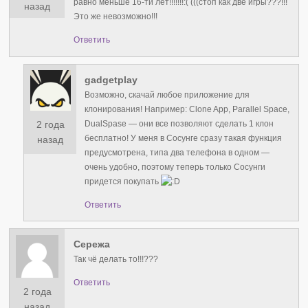
равно меньше 16-ти лет!!!!!!!:( (((стоп как две игры???!!!
назад
Это же невозможно!!!
Ответить
gadgetplay
Возможно, скачай любое приложение для
клонирования! Например: Clone App, Parallel Space,
2 года
DualSpase — они все позволяют сделать 1 клон
бесплатно! У меня в Сосунге сразу такая функция
назад
предусмотрена, типа два телефона в одном —
очень удобно, поэтому теперь только Сосунги
придется покупать
Ответить
Сережа
Так чё делать то!!!???
Ответить
2 года
назад