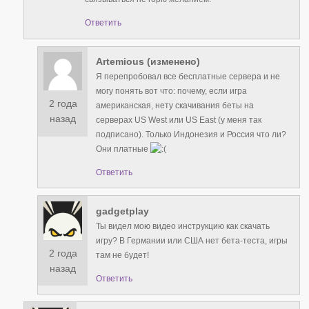
Ответить
Artemious (изменено)
Я перепробовал все бесплатные сервера и не
могу понять вот что: почему, если игра
2 года
американская, нету скачивания беты на
назад
серверах US West или US East (у меня так
подписано). Только Индонезия и Россия что ли?
Они платные
Ответить
gadgetplay
Ты видел мою видео инструкцию как скачать
игру? В Германии или США нет бета-теста, игры
2 года
там не будет!
назад
Ответить