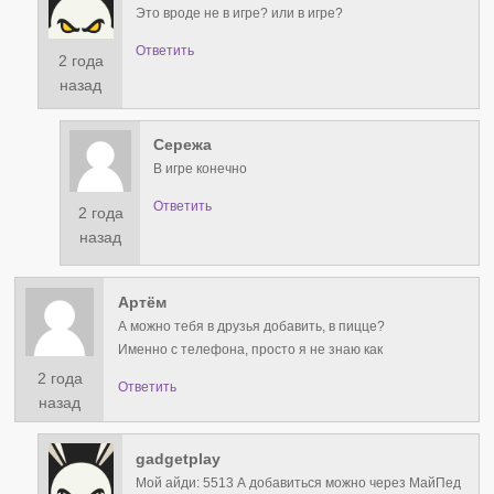
Это вроде не в игре? или в игре?
Ответить
2 года
назад
Сережа
В игре конечно
Ответить
2 года
назад
Артём
А можно тебя в друзья добавить, в пицце?
Именно с телефона, просто я не знаю как
2 года
Ответить
назад
gadgetplay
Мой айди: 5513 А добавиться можно через МайПед