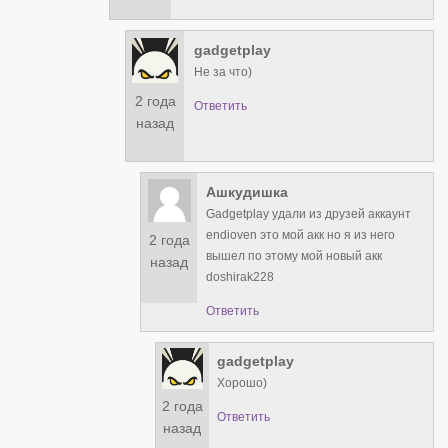
gadgetplay
Не за что)
2 года
Ответить
назад
Ашкудишка
Gadgetplay удали из друзей аккаунт
endioven это мой акк но я из него
2 года
вышел по этому мой новый акк
назад
doshirak228
Ответить
gadgetplay
Хорошо)
2 года
Ответить
назад