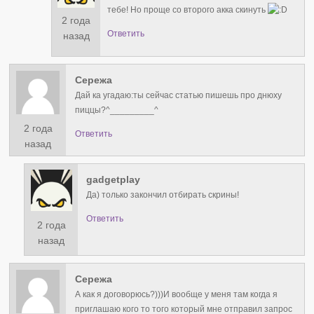
тебе! Но проще со второго акка скинуть
2 года
Ответить
назад
Сережа
Дай ка угадаю:ты сейчас статью пишешь про днюху
пиццы?^⁠_⁠_⁠_⁠_⁠_⁠_⁠_⁠_⁠_⁠^
2 года
Ответить
назад
gadgetplay
Да) только закончил отбирать скрины!
Ответить
2 года
назад
Сережа
А как я договорюсь?)))И вообще у меня там когда я
приглашаю кого то того который мне отправил запрос