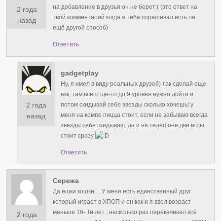
на добавление в друзья он не берет:( (это ответ на
2 года
твой комментарий когда я тебя спрашивал есть ли
назад
ещё другой способ)
Ответить
gadgetplay
Ну, я имел в виду реальных друзей) так сделай еще
акк, там всего где-то до 9 уровня нужно дойти и
2 года
потом скидывай себе звезды сколько хочешь! у
меня на компе пицца стоит, если не забываю всегда
назад
звезды себе скидываю, да и на телефоне две игры
стоит сразу
Ответить
Сережа
Да ёшки кошки… У меня есть единственный друг
который играет в ХПОП и он как и я ввел возраст
меньше 16- Ти лет , несколько раз перекачивал всё
2 года