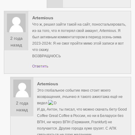
Artemious
Что ж, решил зайти такой на сайт, поностальгировать,
из-за того, что я потерял свой аккаунт, Artemious. Я
был активным комментатором в период осень-зима
2 года
2023-2024г. Я не смог пройти мимо этой записи и вот
назад
что скажу.
ВОЗВРАЩАЮСЬ
Ответить
Artemious
Это глобальное событие явно стоит моего
возвращения, лчъично я такого ажиотажа ещё не
2 года
видел
И да, Антон, ты писал, что можно скачать бету Good
назад
Coffee Great Coffee в России, но ни в Беларуси без
ВПН, ни через ВПН (Германия, Frankfurt) не
получается. Другие города хуже грузят. С АПК
связываться не горю желанием.