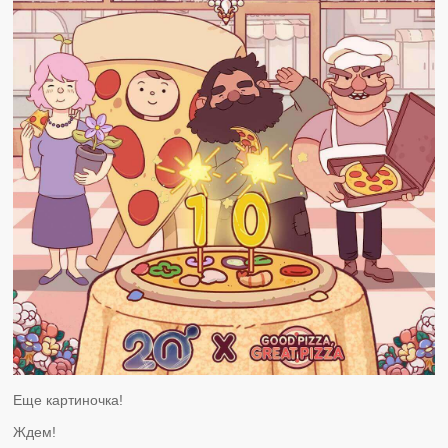
Еще картиночка!
Ждем!