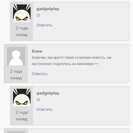
gadgetplay
)))
Ответить
2 года
назад
блин
божечки, как круто! такая отличная новость, аж
настроение поднялось на максимум ><
2 года
Ответить
назад
gadgetplay
)))
Ответить
2 года
назад