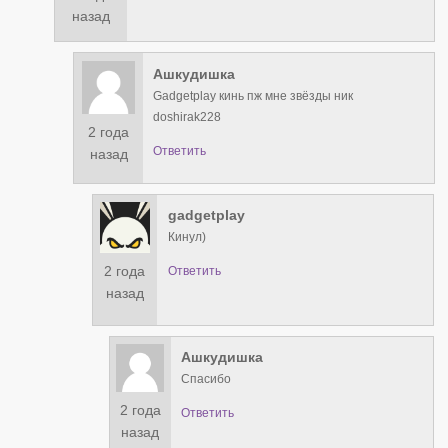
назад
Ашкудишка
Gadgetplay кинь пж мне звёзды ник
doshirak228
2 года
Ответить
назад
gadgetplay
Кинул)
2 года
Ответить
назад
Ашкудишка
Спасибо
2 года
Ответить
назад