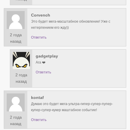
Corvench
Это будет мега-масштабное обновление! Уже с
нетерпением его жду))
2 года
Ответить
назад
gadgetplay
Ага ❤️
Ответить
2 года
назад
kontaf
Думаю это будет мега-ультра-гипер-супер-пупер-
купер-супер-кукер маштабное событие!
2 года
Ответить
назад