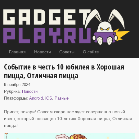
Главная
Новости
Советы
О сайте
Событие в честь 10 юбилея в Хорошая
пицца, Отличная пицца
9 ноября 2024
Рубрика:
Новости
Платформы:
Android
,
iOS
,
Разные
Привет, пекари! Совсем скоро нас ждет совершенно новый
ивент, который посвящен
10-летию Хорошая пицца, Отличная
пицца!