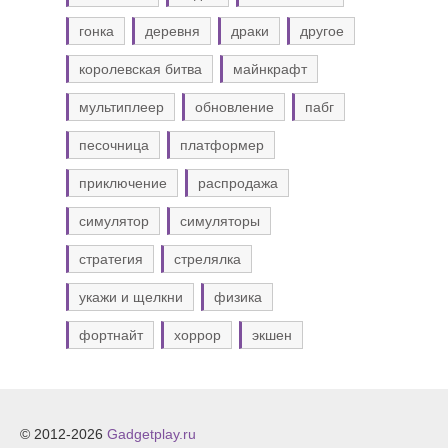
гонка
деревня
драки
другое
королевская битва
майнкрафт
мультиплеер
обновление
пабг
песочница
платформер
приключение
распродажа
симулятор
симуляторы
стратегия
стрелялка
укажи и щелкни
физика
фортнайт
хоррор
экшен
© 2012-2026
Gadgetplay.ru