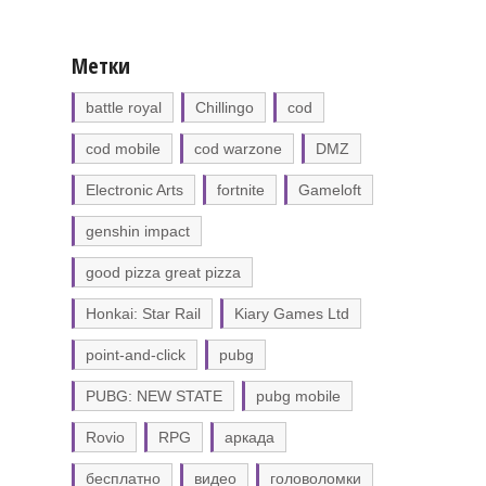
Метки
battle royal
Chillingo
cod
cod mobile
cod warzone
DMZ
Electronic Arts
fortnite
Gameloft
genshin impact
good pizza great pizza
Honkai: Star Rail
Kiary Games Ltd
point-and-click
pubg
PUBG: NEW STATE
pubg mobile
Rovio
RPG
аркада
бесплатно
видео
головоломки