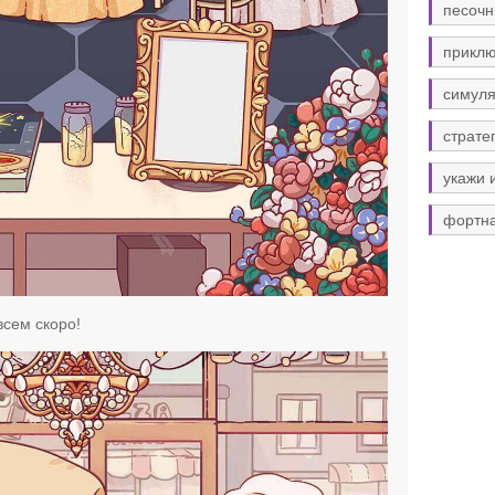
песочн
прикл
симуля
страте
укажи 
фортн
всем скоро!