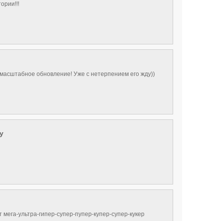
тории!!!
-масштабное обновление! Уже с нетерпением его жду))
y
 мега-ультра-гипер-супер-пупер-купер-супер-кукер