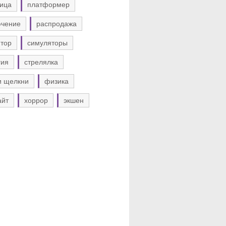
ица
платформер
ючение
распродажа
тор
симуляторы
гия
стрелялка
и щелкни
физика
айт
хоррор
экшен