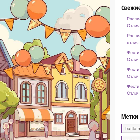
Свежие
Распи
Отлич
Распи
отлич
Фести
Отлич
Фести
Отлич
Фести
Отлич
Метки
battle r