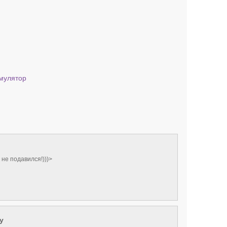
мулятор
 не подавился!)))>
y