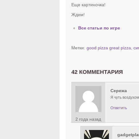
Еще картиночка!
Ждем!
Все статьи по игре
Метки:
good pizza great pizza
,
си
42 КОММЕНТАРИЯ
Сережа
Я чуть воздухом
Ответить
2 года назад
gadgetpla