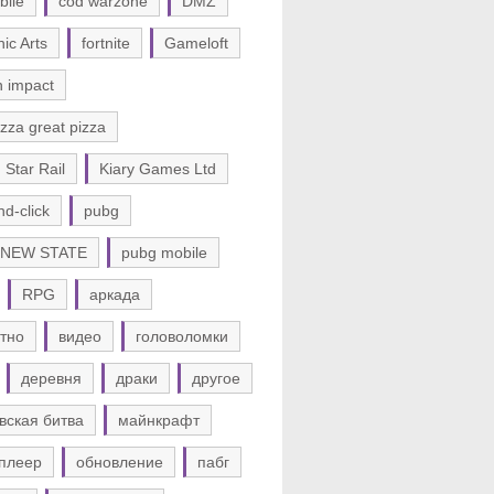
bile
cod warzone
DMZ
nic Arts
fortnite
Gameloft
n impact
zza great pizza
 Star Rail
Kiary Games Ltd
nd-click
pubg
 NEW STATE
pubg mobile
RPG
аркада
тно
видео
головоломки
деревня
драки
другое
вская битва
майнкрафт
плеер
обновление
пабг