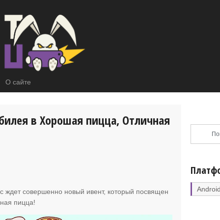
О сайте
юбилея в Хорошая пицца, Отличная
Платф
Androi
ас ждет совершенно новый ивент, который посвящен
ная пицца!