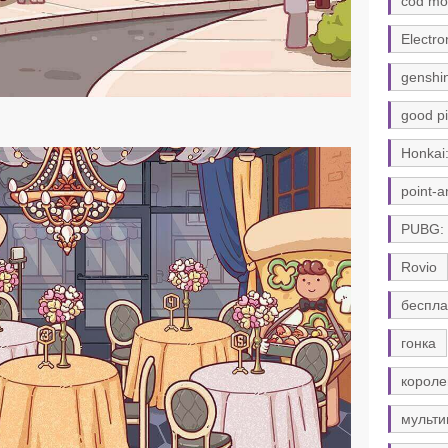
cod mo
Electro
genshi
good pi
Honkai:
point-a
PUBG:
Rovio
беспла
гонка
короле
мульти