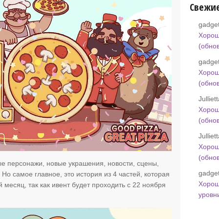
Свежи
gadget
Хорош
(обно
gadget
Хорош
(обно
Jullie
Хорош
(обно
Jullie
Хорош
(обно
ые персонажи, новые украшения, новости, сцены,
gadget
Но самое главное, это история из 4 частей, которая
Хорош
 месяц, так как ивент будет проходить с 22 ноября
уровн