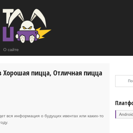
О сайте
в Хорошая пицца, Отличная пицца
Платф
Androi
удет вся информация о будущих ивентах или каких-то
оду.