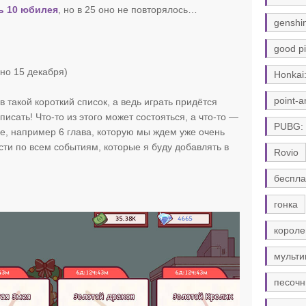
ь 10 юбилея
, но в 25 оно не повторялось…
genshi
good pi
но 15 декабря)
Honkai:
point-a
в такой короткий список, а ведь играть придётся
писать! Что-то из этого может состояться, а что-то —
PUBG:
ое, например 6 глава, которую мы ждем уже очень
сти по всем событиям, которые я буду добавлять в
Rovio
беспла
гонка
короле
мульти
песочн