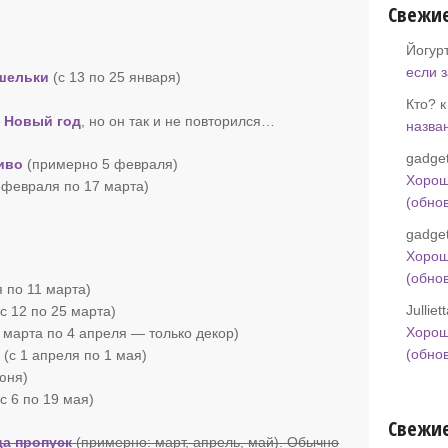
Свежи
Йогур
если 
ошельки
(с 13 по 25 января)
Кто? 
 Новый год
, но он так и не повторился…
назва
gadget
иво
(примерно 5 февраля)
Хорош
8 февраля по 17 марта)
(обно
gadget
Хорош
(обно
 по 11 марта)
Jullie
с 12 по 25 марта)
Хорош
 марта по 4 апреля — только декор)
(обно
и
(с 1 апреля по 1 мая)
июня)
(с 6 по 19 мая)
Свежие
а пропуск
(примерно: март, апрель, май). Обычно