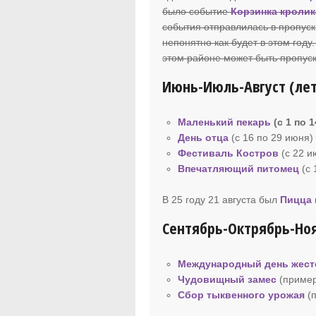
было событие
Корзинка кролик
события отправлилась в пропуск,
непонятно как будет в этом году
этом районе может быть пропуск
Июнь-Июль-Август (ле
Маленький пекарь
(с 1 по 
День отца
(с 16 по 29 июня)
Фестиваль Костров
(c 22 и
Впечатляющий питомец
(c 
В 25 году 21 августа был
Пицца 
Сентябрь-Октрябрь-Ноя
Международный день жест
Чудовищный замес
(пример
Сбор тыквенного урожая
(