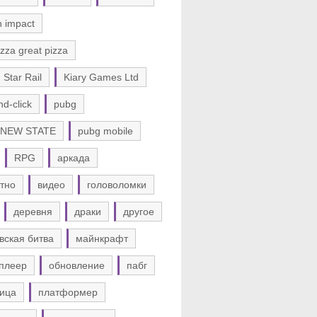
n impact
zza great pizza
 Star Rail
Kiary Games Ltd
nd-click
pubg
 NEW STATE
pubg mobile
RPG
аркада
тно
видео
головоломки
деревня
драки
другое
вская битва
майнкрафт
плеер
обновление
пабг
ица
платформер