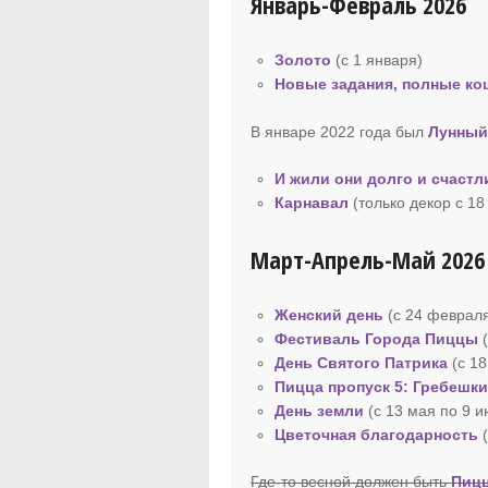
Январь-Февраль 2026
Золото
(с 1 января)
Новые задания, полные к
В январе 2022 года был
Лунный
И жили они долго и счастл
Карнавал
(только декор с 1
Март-Апрель-Май 2026
Женский день
(с 24 февраля
Фестиваль Города Пиццы
(
День Святого Патрика
(с 18
Пицца пропуск
5: Гребешк
День земли
(с 13 мая по 9 
Цветочная благодарность
Где-то весной должен быть
Пицц