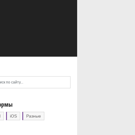
ормы
d
iOS
Разные