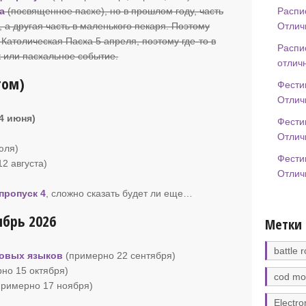
Распи
а
(посвященное пасхе), но в прошлом году, часть
Отлич
 а другая часть в маленького пекаря. Поэтому
. Католическая Пасха 5 апреля, поэтому где-то в
Распи
 или пасхальное событие.
отлич
том)
Фести
Отлич
14 июня)
Фести
Отлич
юля)
Фести
12 августа)
Отлич
пропуск 4
, сложно сказать будет ли еще…
брь 2026
Метки
battle r
овых языков
(примерно 22 сентября)
но 15 октября)
cod mo
примерно 17 ноября)
Electro