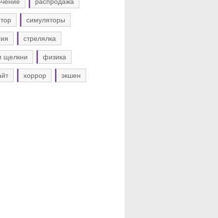
ючение
распродажа
тор
симуляторы
гия
стрелялка
и щелкни
физика
айт
хоррор
экшен