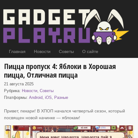
Главная
Новости
Советы
О сайте
Пицца пропуск 4: Яблоки в Хорошая
пицца, Отличная пицца
21 августа 2025
Рубрика:
Новости
,
Советы
Платформы:
Android
,
iOS
,
Разные
Привет, пекари! В ХПОП начался четвертый сезон, который
посвящен новой начинке
— яблокам!