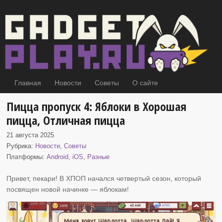
Главная
Новости
Советы
О сайте
Пицца пропуск 4: Яблоки в Хорошая
пицца, Отличная пицца
21 августа 2025
Рубрика:
Новости
,
Советы
Платформы:
Android
,
iOS
,
Разные
Привет, пекари! В ХПОП начался четвертый сезон, который
посвящен новой начинке
— яблокам!