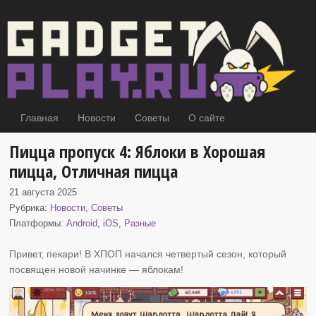
Главная
Новости
Советы
О сайте
Пицца пропуск 4: Яблоки в Хорошая
пицца, Отличная пицца
21 августа 2025
Рубрика:
Новости
,
Советы
Платформы:
Android
,
iOS
,
Разные
Привет, пекари! В ХПОП начался четвертый сезон, который
посвящен новой начинке
— яблокам!