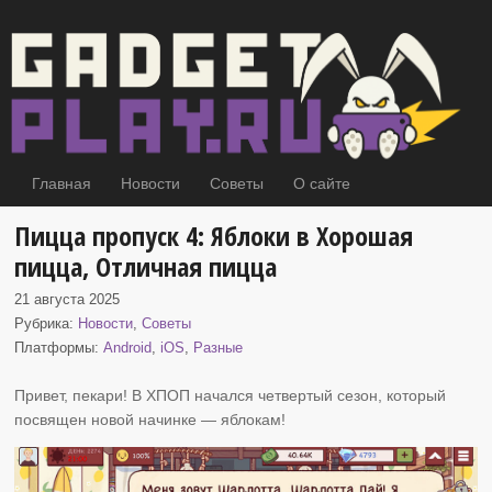
Главная
Новости
Советы
О сайте
Пицца пропуск 4: Яблоки в Хорошая
пицца, Отличная пицца
21 августа 2025
Рубрика:
Новости
,
Советы
Платформы:
Android
,
iOS
,
Разные
Привет, пекари! В ХПОП начался четвертый сезон, который
посвящен новой начинке
— яблокам!