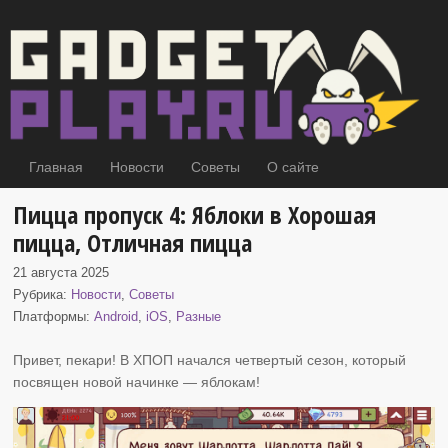
Главная
Новости
Советы
О сайте
Пицца пропуск 4: Яблоки в Хорошая
пицца, Отличная пицца
21 августа 2025
Рубрика:
Новости
,
Советы
Платформы:
Android
,
iOS
,
Разные
Привет, пекари! В ХПОП начался четвертый сезон, который
посвящен новой начинке
— яблокам!