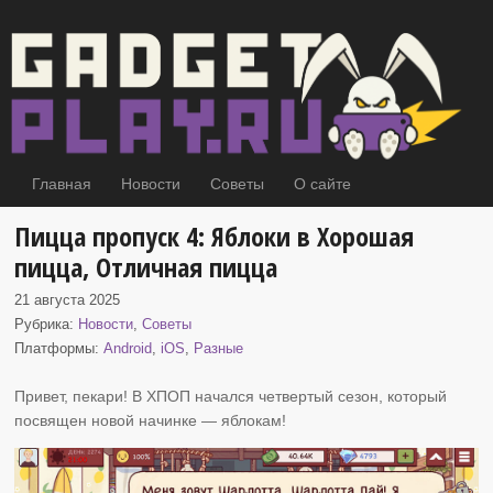
Главная
Новости
Советы
О сайте
Пицца пропуск 4: Яблоки в Хорошая
пицца, Отличная пицца
21 августа 2025
Рубрика:
Новости
,
Советы
Платформы:
Android
,
iOS
,
Разные
Привет, пекари! В ХПОП начался четвертый сезон, который
посвящен новой начинке
— яблокам!