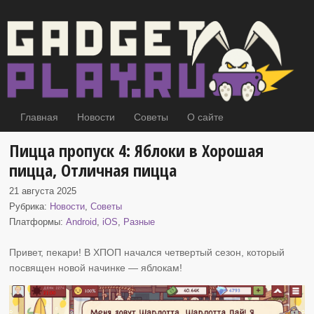
Главная
Новости
Советы
О сайте
Пицца пропуск 4: Яблоки в Хорошая
пицца, Отличная пицца
21 августа 2025
Рубрика:
Новости
,
Советы
Платформы:
Android
,
iOS
,
Разные
Привет, пекари! В ХПОП начался четвертый сезон, который
посвящен новой начинке
— яблокам!