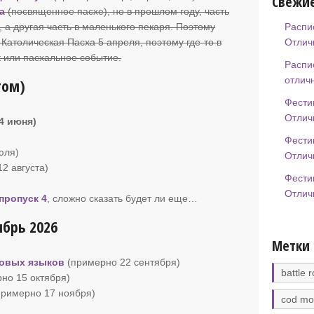
Свежие
а
(посвященное пасхе), но в прошлом году, часть
Распи
 а другая часть в маленького пекаря. Поэтому
Отлич
. Католическая Пасха 5 апреля, поэтому где-то в
 или пасхальное событие.
Распи
отлич
том)
Фести
Отлич
14 июня)
Фести
юля)
Отлич
12 августа)
Фести
Отлич
пропуск 4
, сложно сказать будет ли еще…
брь 2026
Метки
овых языков
(примерно 22 сентября)
battle r
но 15 октября)
примерно 17 ноября)
cod mo