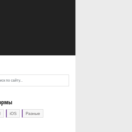
ормы
d
iOS
Разные