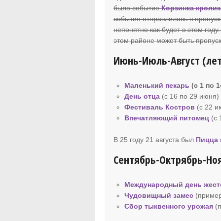
было событие
Корзинка кролик
события отправлилась в пропуск,
непонятно как будет в этом году
этом районе может быть пропуск
Июнь-Июль-Август (ле
Маленький пекарь
(с 1 по 
День отца
(с 16 по 29 июня)
Фестиваль Костров
(c 22 и
Впечатляющий питомец
(c 
В 25 году 21 августа был
Пицца 
Сентябрь-Октрябрь-Ноя
Международный день жест
Чудовищный замес
(пример
Сбор тыквенного урожая
(