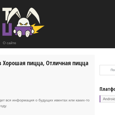
О сайте
в Хорошая пицца, Отличная пицца
Платф
Androi
удет вся информация о будущих ивентах или каких-то
оду.