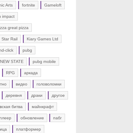
nic Arts
fortnite
Gameloft
n impact
zza great pizza
 Star Rail
Kiary Games Ltd
nd-click
pubg
 NEW STATE
pubg mobile
RPG
аркада
тно
видео
головоломки
деревня
драки
другое
вская битва
майнкрафт
плеер
обновление
пабг
ица
платформер