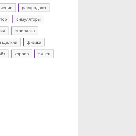
ючение
распродажа
тор
симуляторы
гия
стрелялка
и щелкни
физика
айт
хоррор
экшен