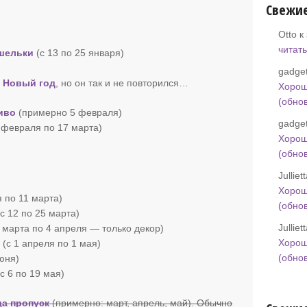
Свежи
Otto к
читать
ошельки
(с 13 по 25 января)
gadget
 Новый год
, но он так и не повторился…
Хорош
(обно
иво
(примерно 5 февраля)
gadget
8 февраля по 17 марта)
Хорош
(обно
Jullie
Хорош
 по 11 марта)
(обно
с 12 по 25 марта)
Jullie
 марта по 4 апреля — только декор)
Хорош
и
(с 1 апреля по 1 мая)
(обно
июня)
(с 6 по 19 мая)
а пропуск
(примерно: март, апрель, май). Обычно