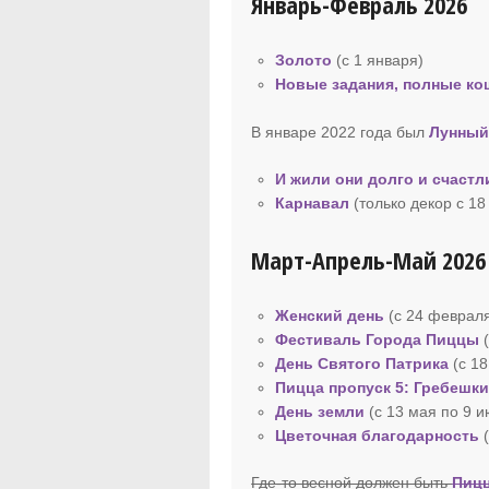
Январь-Февраль 2026
Золото
(с 1 января)
Новые задания, полные к
В январе 2022 года был
Лунный
И жили они долго и счастл
Карнавал
(только декор с 1
Март-Апрель-Май 2026
Женский день
(с 24 февраля
Фестиваль Города Пиццы
(
День Святого Патрика
(с 18
Пицца пропуск
5: Гребешк
День земли
(с 13 мая по 9 
Цветочная благодарность
Где-то весной должен быть
Пицц