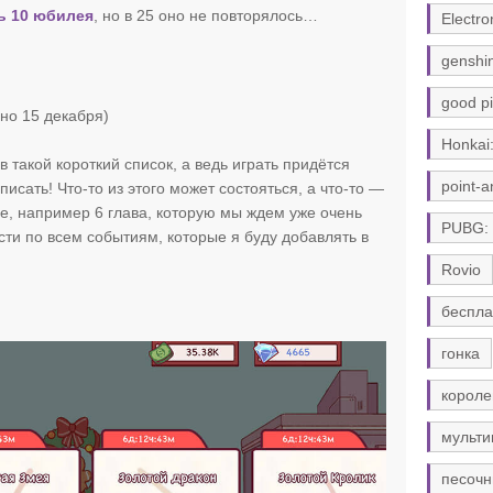
ь 10 юбилея
, но в 25 оно не повторялось…
Electro
genshi
good pi
но 15 декабря)
Honkai:
в такой короткий список, а ведь играть придётся
point-a
писать! Что-то из этого может состояться, а что-то —
ое, например 6 глава, которую мы ждем уже очень
PUBG:
сти по всем событиям, которые я буду добавлять в
Rovio
беспла
гонка
короле
мульти
песочн