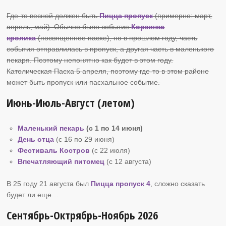
Где-то весной должен быть
Пицца пропуск
(примерно: март,
апрель, май). Обычно было событие
Корзинка
кролика
(посвященное пасхе), но в прошлом году, часть
события отправлилась в пропуск, а другая часть в маленького
пекаря. Поэтому непонятно как будет в этом году.
Католическая Пасха 5 апреля, поэтому где-то в этом районе
может быть пропуск или пасхальное событие.
Июнь-Июль-Август (летом)
Маленький пекарь
(с 1 по 14 июня)
День отца
(с 16 по 29 июня)
Фестиваль Костров
(c 22 июля)
Впечатляющий питомец
(c 12 августа)
В 25 году 21 августа был
Пицца пропуск 4
, сложно сказать
будет ли еще…
Сентябрь-Октрябрь-Ноябрь 2026