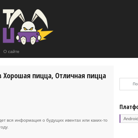
О сайте
в Хорошая пицца, Отличная пицца
Платф
Androi
удет вся информация о будущих ивентах или каких-то
оду.