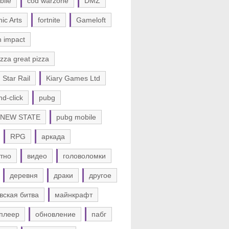
bile
cod warzone
DMZ
nic Arts
fortnite
Gameloft
n impact
zza great pizza
 Star Rail
Kiary Games Ltd
nd-click
pubg
 NEW STATE
pubg mobile
RPG
аркада
тно
видео
головоломки
деревня
драки
другое
вская битва
майнкрафт
плеер
обновление
пабг