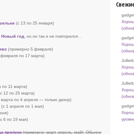
Свежи
gadget
Хорош
ошельки
(с 13 по 25 января)
(обно
 Новый год
, но он так и не повторился…
gadget
Хорош
иво
(примерно 5 февраля)
(обно
8 февраля по 17 марта)
Jullie
Хорош
(обно
Jullie
 по 11 марта)
Хорош
с 12 по 25 марта)
(обно
 марта по 4 апреля — только декор)
gadget
и
(с 1 апреля по 1 мая)
Хорош
июня)
уровн
(с 6 по 19 мая)
а пропуск
(примерно: март, апрель, май). Обычно