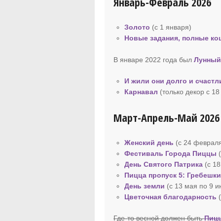
Январь-Февраль 2026
Золото
(с 1 января)
Новые задания, полные к
В январе 2022 года был
Лунный
И жили они долго и счастл
Карнавал
(только декор с 1
Март-Апрель-Май 2026
Женский день
(с 24 февраля
Фестиваль Города Пиццы
(
День Святого Патрика
(с 18
Пицца пропуск
5: Гребешк
День земли
(с 13 мая по 9 
Цветочная благодарность
Где-то весной должен быть
Пицц