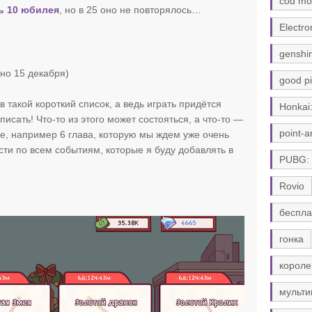
cod mo
ь 10 юбилея
, но в 25 оно не повторялось…
Electro
genshi
но 15 декабря)
good pi
в такой короткий список, а ведь играть придётся
Honkai:
писать! Что-то из этого может состояться, а что-то —
point-a
ое, например 6 глава, которую мы ждем уже очень
сти по всем событиям, которые я буду добавлять в
PUBG:
Rovio
беспла
гонка
короле
мульти