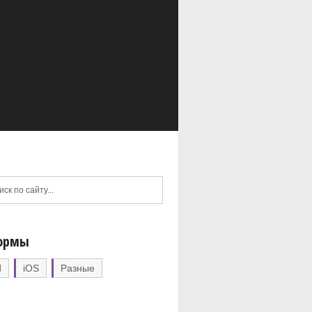
ормы
d
iOS
Разные