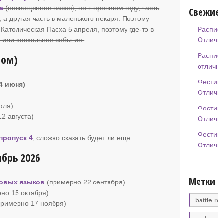
а
(посвященное пасхе), но в прошлом году, часть
Свежие
 а другая часть в маленького пекаря. Поэтому
Распи
. Католическая Пасха 5 апреля, поэтому где-то в
Отлич
 или пасхальное событие.
Распи
том)
отлич
Фести
14 июня)
Отлич
юля)
Фести
12 августа)
Отлич
Фести
пропуск 4
, сложно сказать будет ли еще…
Отлич
брь 2026
Метки
овых языков
(примерно 22 сентября)
но 15 октября)
battle r
примерно 17 ноября)