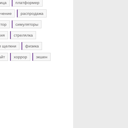
ица
платформер
ючение
распродажа
тор
симуляторы
гия
стрелялка
и щелкни
физика
айт
хоррор
экшен