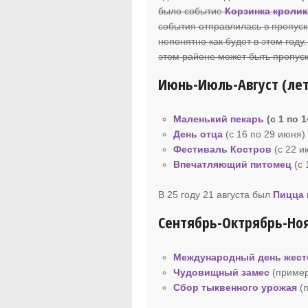
было событие
Корзинка кролик
события отправлилась в пропуск,
непонятно как будет в этом году
этом районе может быть пропуск
Июнь-Июль-Август (ле
Маленький пекарь
(с 1 по 
День отца
(с 16 по 29 июня)
Фестиваль Костров
(c 22 и
Впечатляющий питомец
(c 
В 25 году 21 августа был
Пицца 
Сентябрь-Октрябрь-Ноя
Международный день жест
Чудовищный замес
(пример
Сбор тыквенного урожая
(