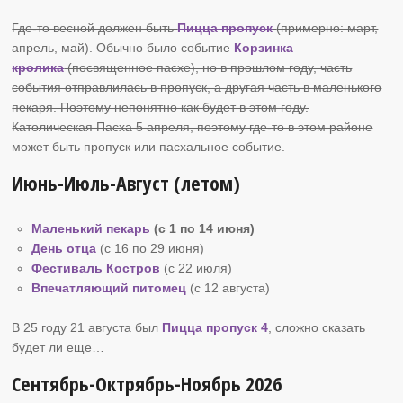
Где-то весной должен быть
Пицца пропуск
(примерно: март,
апрель, май). Обычно было событие
Корзинка
кролика
(посвященное пасхе), но в прошлом году, часть
события отправлилась в пропуск, а другая часть в маленького
пекаря. Поэтому непонятно как будет в этом году.
Католическая Пасха 5 апреля, поэтому где-то в этом районе
может быть пропуск или пасхальное событие.
Июнь-Июль-Август (летом)
Маленький пекарь
(с 1 по 14 июня)
День отца
(с 16 по 29 июня)
Фестиваль Костров
(c 22 июля)
Впечатляющий питомец
(c 12 августа)
В 25 году 21 августа был
Пицца пропуск 4
, сложно сказать
будет ли еще…
Сентябрь-Октрябрь-Ноябрь 2026