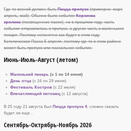
Где-то весной должен быть
Пицца пропуск
(примерно: март,
апрель, май). Обычно было событие
Корзинка
кролика
(посвященное пасхе), но в прошлом году, часть
события отправлилась в пропуск, а другая часть в маленького
пекаря. Поэтому непонятно как будет в этом году.
Католическая Пасха 5 апреля, поэтому где-то в этом районе
может быть пропуск или пасхальное событие.
Июнь-Июль-Август (летом)
Маленький пекарь
(с 1 по 14 июня)
День отца
(с 16 по 29 июня)
Фестиваль Костров
(c 22 июля)
Впечатляющий питомец
(c 12 августа)
В 25 году 21 августа был
Пицца пропуск 4
, сложно сказать
будет ли еще…
Сентябрь-Октрябрь-Ноябрь 2026