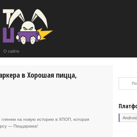
О сайте
ркера в Хорошая пицца,
Платф
Androi
мы глянем на новую историю в ХПОП
, которая
урсу — Пиццарама!