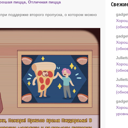
орошая пицца, Отличная пицца
Свежи
gadget
при поддержке второго пропуска, о котором можно
Хорош
(обно
gadget
Хорош
(обно
Jullie
Хорош
(обно
Jullie
Хорош
(обно
gadget
Хорош
уровн