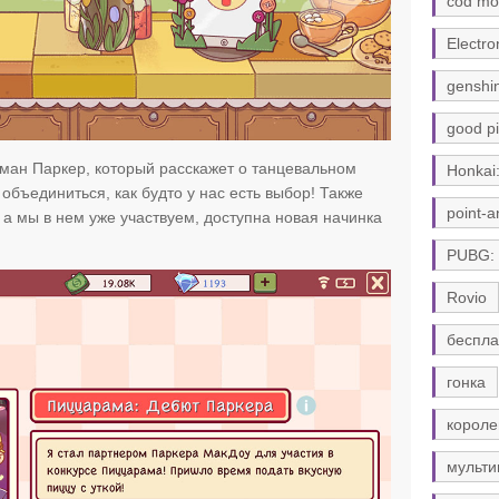
cod mo
Electro
genshi
good pi
сман Паркер, который расскажет о танцевальном
Honkai:
объединиться, как будто у нас есть выбор! Также
point-a
е, а мы в нем уже участвуем, доступна новая начинка
PUBG:
Rovio
беспла
гонка
короле
мульти