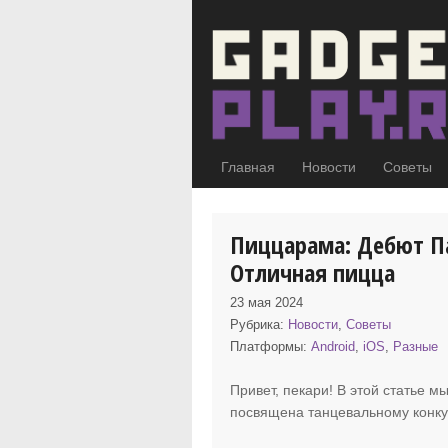
Главная
Новости
Советы
Пиццарама: Дебют Па
Отличная пицца
23 мая 2024
Рубрика:
Новости
,
Советы
Платформы:
Android
,
iOS
,
Разные
Привет, пекари! В этой статье 
посвящена танцевальному конк