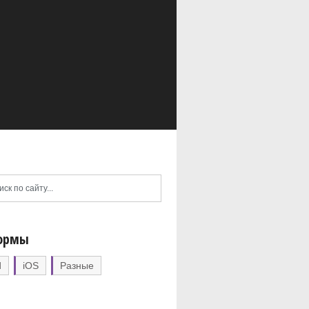
ормы
d
iOS
Разные