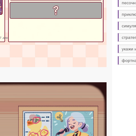
песочн
прикл
симуля
страте
укажи 
фортн