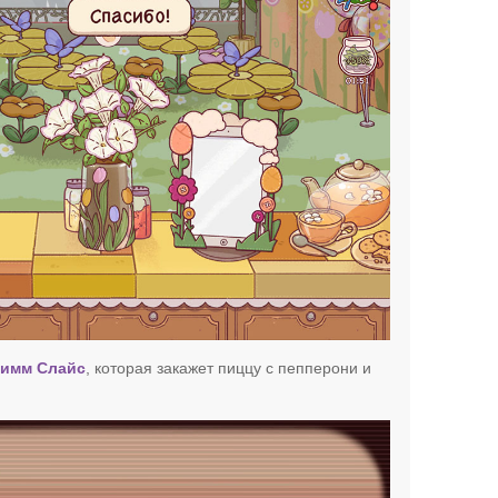
имм Слайс
, которая закажет пиццу с пепперони и