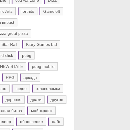
bile
cod warzone
DMZ
nic Arts
fortnite
Gameloft
n impact
zza great pizza
 Star Rail
Kiary Games Ltd
nd-click
pubg
 NEW STATE
pubg mobile
RPG
аркада
тно
видео
головоломки
деревня
драки
другое
вская битва
майнкрафт
плеер
обновление
пабг