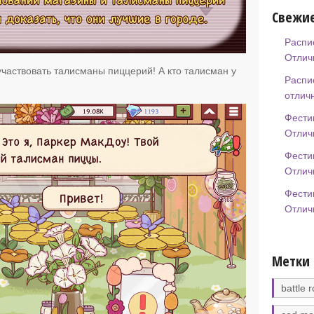
Свежие
Распи
Отлич
участвовать талисманы пиццерий! А кто талисман у
Распи
отлич
Фести
Отлич
Фести
Отлич
Фести
Отлич
Метки
battle r