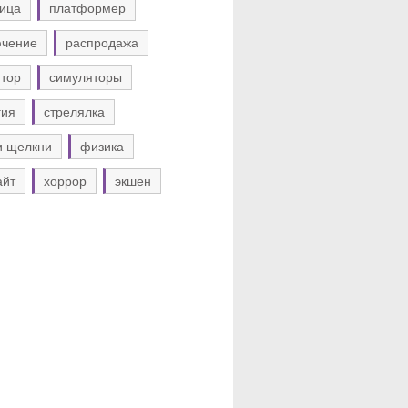
ица
платформер
ючение
распродажа
тор
симуляторы
гия
стрелялка
и щелкни
физика
айт
хоррор
экшен