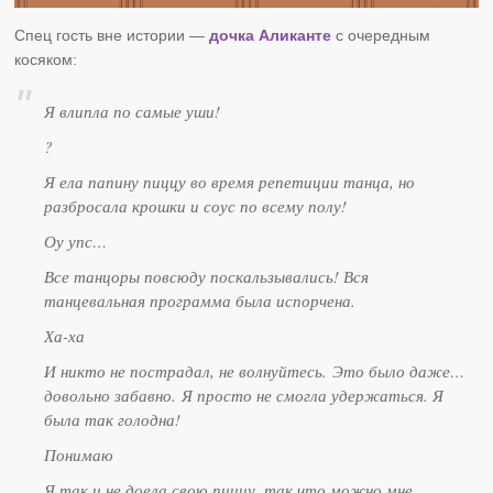
Спец гость вне истории —
дочка Аликанте
с очередным
косяком:
Я влипла по самые уши!
?
Я ела папину пиццу во время репетиции танца, но
разбросала крошки и соус по всему полу!
Оу упс…
Все танцоры повсюду поскальзывались! Вся
танцевальная программа была испорчена.
Ха-ха
И никто не пострадал, не волнуйтесь. Это было даже…
довольно забавно. Я просто не смогла удержаться. Я
была так голодна!
Понимаю
Я так и не доела свою пиццу, так что можно мне