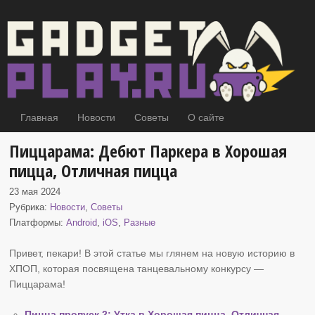
Главная
Новости
Советы
О сайте
Пиццарама: Дебют Паркера в Хорошая
пицца, Отличная пицца
23 мая 2024
Рубрика:
Новости
,
Советы
Платформы:
Android
,
iOS
,
Разные
Привет, пекари! В этой статье мы глянем на новую историю в
ХПОП
, которая посвящена танцевальному конкурсу —
Пиццарама!
Пицца пропуск 2: Утка в Хорошая пицца, Отличная