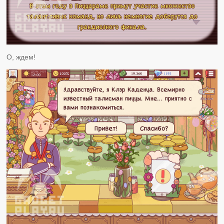
О, ждем!