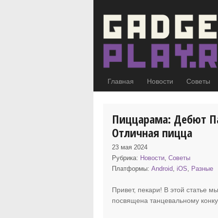
Главная
Новости
Советы
Пиццарама: Дебют Па
Отличная пицца
23 мая 2024
Рубрика:
Новости
,
Советы
Платформы:
Android
,
iOS
,
Разные
Привет, пекари! В этой статье 
посвящена танцевальному конк