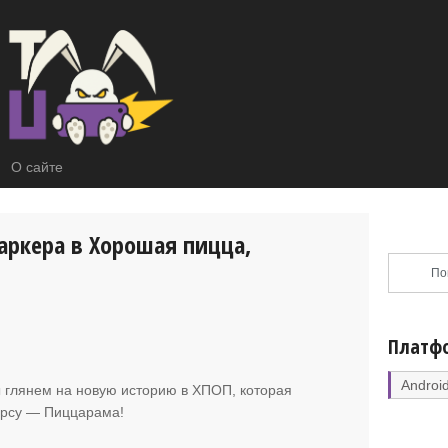
О сайте
ркера в Хорошая пицца,
Платф
Androi
мы глянем на новую историю в ХПОП
, которая
урсу — Пиццарама!