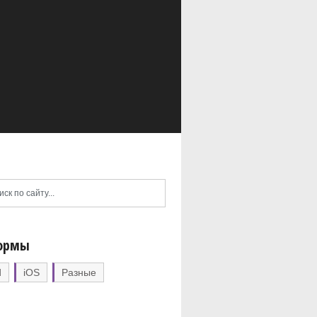
ормы
d
iOS
Разные