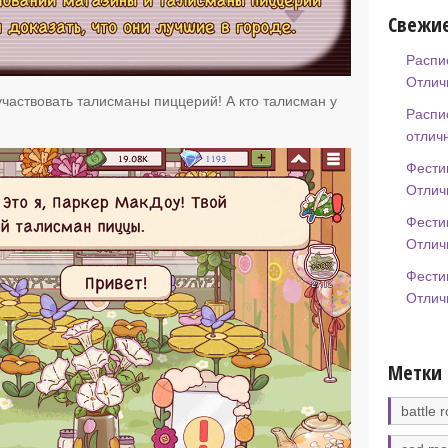
Свежие
Распи
Отлич
участвовать талисманы пиццерий! А кто талисман у
Распи
отлич
Фести
Отлич
Фести
Отлич
Фести
Отлич
Метки
battle r