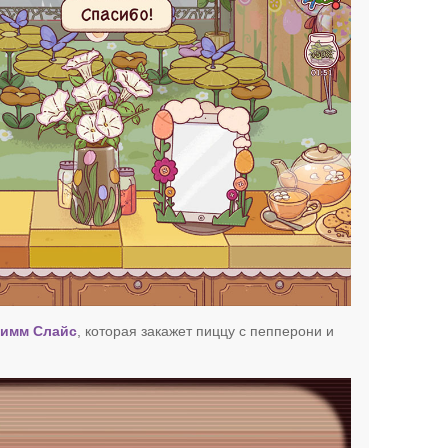
имм Слайс
, которая закажет пиццу с пепперони и