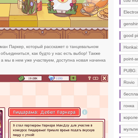
cod mo
Electro
genshi
good pi
сман Паркер, который расскажет о танцевальном
Honkai:
объединиться, как будто у нас есть выбор! Также
point-a
е, а мы в нем уже участвуем, доступна новая начинка
PUBG:
Rovio
беспла
гонка
короле
мульти