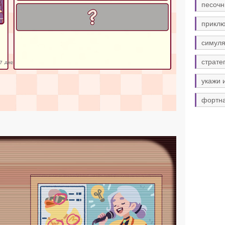
песочн
прикл
симуля
страте
укажи 
фортн