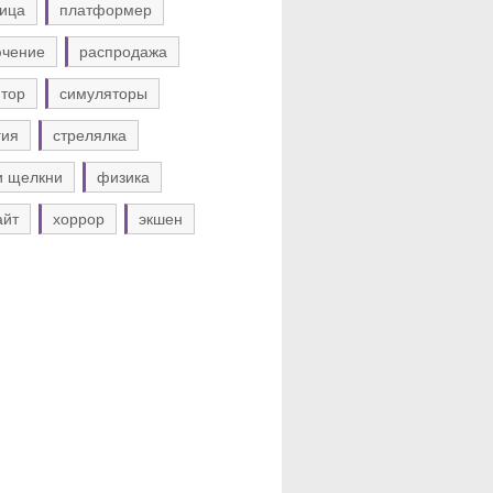
ица
платформер
ючение
распродажа
тор
симуляторы
гия
стрелялка
и щелкни
физика
айт
хоррор
экшен