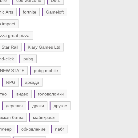
bile
cod warzone
DMZ
nic Arts
fortnite
Gameloft
n impact
zza great pizza
 Star Rail
Kiary Games Ltd
nd-click
pubg
 NEW STATE
pubg mobile
RPG
аркада
тно
видео
головоломки
деревня
драки
другое
вская битва
майнкрафт
плеер
обновление
пабг