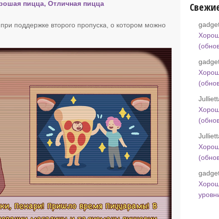
орошая пицца, Отличная пицца
Свежи
gadget
при поддержке второго пропуска, о котором можно
Хорош
(обно
gadget
Хорош
(обно
Jullie
Хорош
(обно
Jullie
Хорош
(обно
gadget
Хорош
уровн