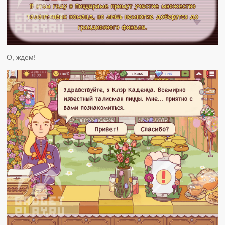
О, ждем!