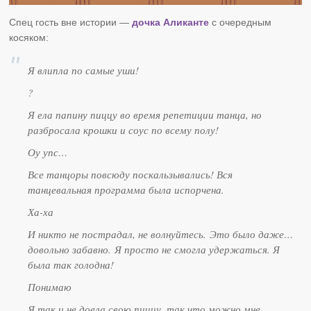
Спец гость вне истории —
дочка Аликанте
с очередным
косяком:
Я влипла по самые уши!
?
Я ела папину пиццу во время репетиции танца, но
разбросала крошки и соус по всему полу!
Оу упс…
Все танцоры повсюду поскальзывались! Вся
танцевальная программа была испорчена.
Ха-ха
И никто не пострадал, не волнуйтесь. Это было даже…
довольно забавно. Я просто не смогла удержаться. Я
была так голодна!
Понимаю
Я так и не доела свою пиццу, так что можно мне