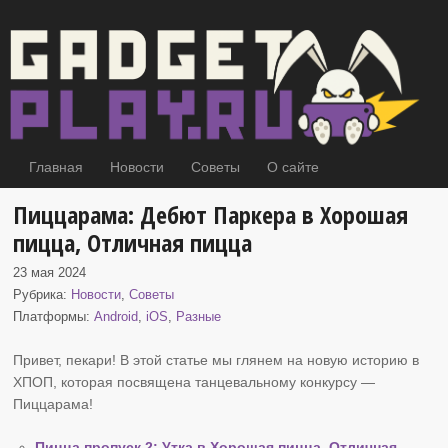
Главная
Новости
Советы
О сайте
Пиццарама: Дебют Паркера в Хорошая
пицца, Отличная пицца
23 мая 2024
Рубрика:
Новости
,
Советы
Платформы:
Android
,
iOS
,
Разные
Привет, пекари! В этой статье мы глянем на новую историю в
ХПОП
, которая посвящена танцевальному конкурсу —
Пиццарама!
Пицца пропуск 2: Утка в Хорошая пицца, Отличная