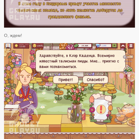
О, ждем!