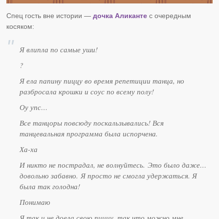
Спец гость вне истории —
дочка Аликанте
с очередным
косяком:
Я влипла по самые уши!
?
Я ела папину пиццу во время репетиции танца, но
разбросала крошки и соус по всему полу!
Оу упс…
Все танцоры повсюду поскальзывались! Вся
танцевальная программа была испорчена.
Ха-ха
И никто не пострадал, не волнуйтесь. Это было даже…
довольно забавно. Я просто не смогла удержаться. Я
была так голодна!
Понимаю
Я так и не доела свою пиццу, так что можно мне