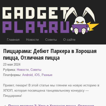
Главная
Новости
Советы
О сайте
Пиццарама: Дебют Паркера в Хорошая
пицца, Отличная пицца
23 мая 2024
Рубрика:
Новости
,
Советы
Платформы:
Android
,
iOS
,
Разные
Привет, пекари! В этой статье мы глянем на новую историю в
ХПОП
, которая посвящена танцевальному конкурсу —
Пиццарама!
Пицца пропуск 2: Утка в Хорошая пицца, Отличная