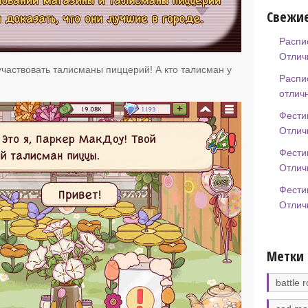
Свежие
Распи
Отлич
участвовать талисманы пиццерий! А кто талисман у
Распи
отлич
Фести
Отлич
Фести
Отлич
Фести
Отлич
Метки
battle r