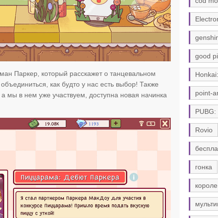
cod mo
Electro
genshi
good pi
сман Паркер, который расскажет о танцевальном
Honkai:
объединиться, как будто у нас есть выбор! Также
point-a
е, а мы в нем уже участвуем, доступна новая начинка
PUBG:
Rovio
беспла
гонка
короле
мульти