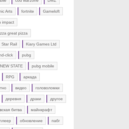
bile
cod warzone
DMZ
nic Arts
fortnite
Gameloft
n impact
zza great pizza
 Star Rail
Kiary Games Ltd
nd-click
pubg
 NEW STATE
pubg mobile
RPG
аркада
тно
видео
головоломки
деревня
драки
другое
вская битва
майнкрафт
плеер
обновление
пабг