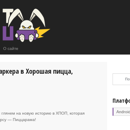
О сайте
ркера в Хорошая пицца,
Платф
Androi
мы глянем на новую историю в ХПОП
, которая
урсу — Пиццарама!