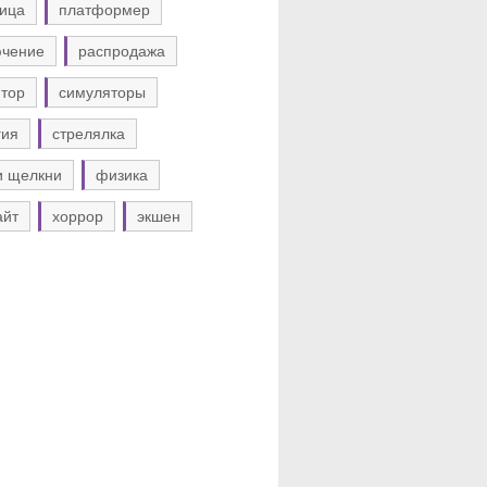
ица
платформер
ючение
распродажа
тор
симуляторы
гия
стрелялка
и щелкни
физика
айт
хоррор
экшен