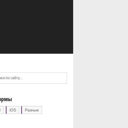
ормы
d
iOS
Разные