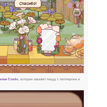
имм Слайс
, которая закажет пиццу с пепперони и