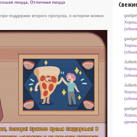
орошая пицца, Отличная пицца
Свежи
gadget
при поддержке второго пропуска, о котором можно
Хорош
(обно
gadget
Хорош
(обно
Jullie
Хорош
(обно
Jullie
Хорош
(обно
gadget
Хорош
уровн