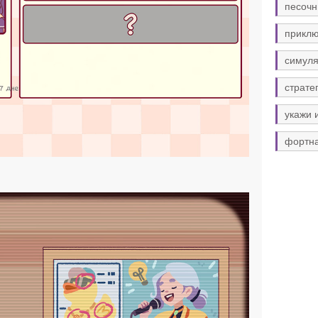
песочн
прикл
симуля
страте
укажи 
фортн