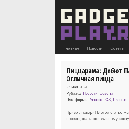
Главная
Новости
Советы
Пиццарама: Дебют Па
Отличная пицца
23 мая 2024
Рубрика:
Новости
,
Советы
Платформы:
Android
,
iOS
,
Разные
Привет, пекари! В этой статье 
посвящена танцевальному конк