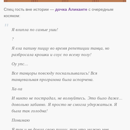
Спец гость вне истории —
дочка Аликанте
с очередным
косяком:
Я влипла по самые уши!
?
Я ела папину пиццу во время репетиции танца, но
разбросала крошки и соус по всему полу!
Оу упс…
Все танцоры повсюду поскальзывались! Вся
танцевальная программа была испорчена.
Ха-ха
И никто не пострадал, не волнуйтесь. Это было даже…
довольно забавно. Я просто не смогла удержаться. Я
была так голодна!
Понимаю
Я так и не доела свою пиццу, так что можно мне