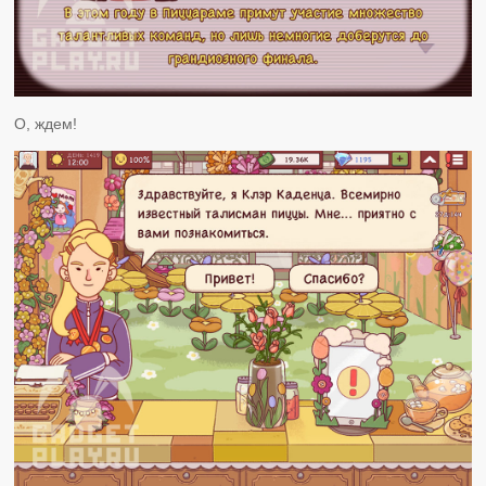
О, ждем!