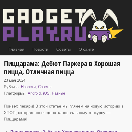
Главная
Новости
Советы
О сайте
Пиццарама: Дебют Паркера в Хорошая
пицца, Отличная пицца
23 мая 2024
Рубрика:
Новости
,
Советы
Платформы:
Android
,
iOS
,
Разные
Привет, пекари! В этой статье мы глянем на новую историю в
ХПОП
, которая посвящена танцевальному конкурсу —
Пиццарама!
Пицца пропуск 2: Утка в Хорошая пицца, Отличная