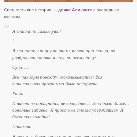
Спец гость вне истории —
дочка Аликанте
с очередным
косяком:
Я влипла по самые уши!
?
Я ела папину пиццу во время репетиции танца, но
разбросала крошки и соус по всему полу!
Оу упс…
Все танцоры повсюду поскальзывались! Вся
танцевальная программа была испорчена.
Ха-ха
И никто не пострадал, не волнуйтесь. Это было даже…
довольно забавно. Я просто не смогла удержаться. Я
была так голодна!
Понимаю
Я так и не доела свою пиццу, так что можно мне