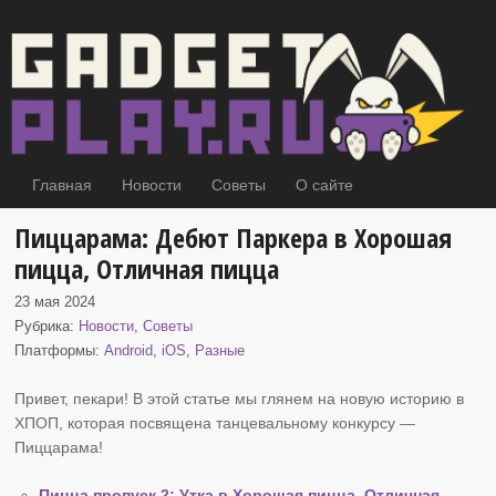
Главная
Новости
Советы
О сайте
Пиццарама: Дебют Паркера в Хорошая
пицца, Отличная пицца
23 мая 2024
Рубрика:
Новости
,
Советы
Платформы:
Android
,
iOS
,
Разные
Привет, пекари! В этой статье мы глянем на новую историю в
ХПОП
, которая посвящена танцевальному конкурсу —
Пиццарама!
Пицца пропуск 2: Утка в Хорошая пицца, Отличная