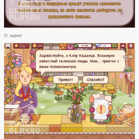
О, ждем!