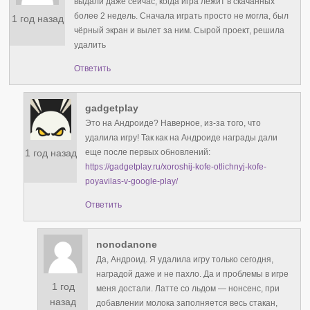
выдали даже сейчас, когда игра лежит в скачанных
более 2 недель. Сначала играть просто не могла, был
1 год назад
чёрный экран и вылет за ним. Сырой проект, решила
удалить
Ответить
gadgetplay
Это на Андроиде? Наверное, из-за того, что
удалила игру! Так как на Андроиде награды дали
1 год назад
еще после первых обновлений:
https://gadgetplay.ru/xoroshij-kofe-otlichnyj-kofe-
poyavilas-v-google-play/
Ответить
nonodanone
Да, Андроид. Я удалила игру только сегодня,
наградой даже и не пахло. Да и проблемы в игре
1 год
меня достали. Латте со льдом — нонсенс, при
назад
добавлении молока заполняется весь стакан,