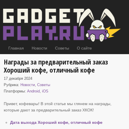
Главная
Новости
Советы
О сайте
Награды за предварительный заказ
Хороший кофе, отличный кофе
17 декабря 2024
Рубрика:
Новости
,
Советы
Платформы:
Android
,
iOS
Привет, кофевары! В этой статье мы глянем на награды,
которые дают за предварительный заказ
ХКОК!
Дата выхода Хороший кофе, отличный кофе