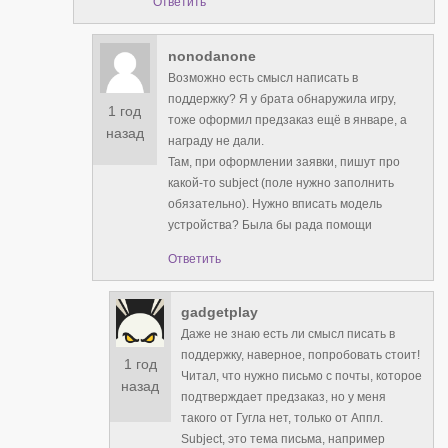
Ответить
nonodanone
Возможно есть смысл написать в
поддержку? Я у брата обнаружила игру,
1 год
тоже оформил предзаказ ещё в январе, а
назад
награду не дали.
Там, при оформлении заявки, пишут про
какой-то subject (поле нужно заполнить
обязательно). Нужно вписать модель
устройства? Была бы рада помощи
Ответить
gadgetplay
Даже не знаю есть ли смысл писать в
поддержку, наверное, попробовать стоит!
1 год
Читал, что нужно письмо с почты, которое
назад
подтверждает предзаказ, но у меня
такого от Гугла нет, только от Аппл.
Subject, это тема письма, например