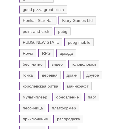
good pizza great pizza
Honkai: Star Rail
Kiary Games Ltd
point-and-click
pubg
PUBG: NEW STATE
pubg mobile
Rovio
RPG
аркада
бесплатно
видео
головоломки
гонка
деревня
драки
другое
королевская битва
майнкрафт
мультиплеер
обновление
пабг
песочница
платформер
приключение
распродажа