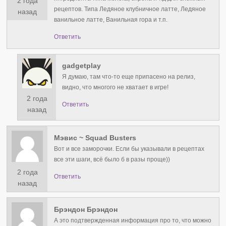
2 года
рецептов. Типа Ледяное клубничное латте, Ледяное
назад
ванильное латте, Ванильная гора и т.п.
Ответить
gadgetplay
Я думаю, там что-то еще припасено на релиз,
видно, что многого не хватает в игре!
2 года
Ответить
назад
Мэвис ~ Squad Busters
Вот и все заморочки. Если бы указывали в рецептах
все эти шаги, всё было б в разы проще))
2 года
Ответить
назад
Брэндон Брэндон
А это подтвержденная информация про то, что можно