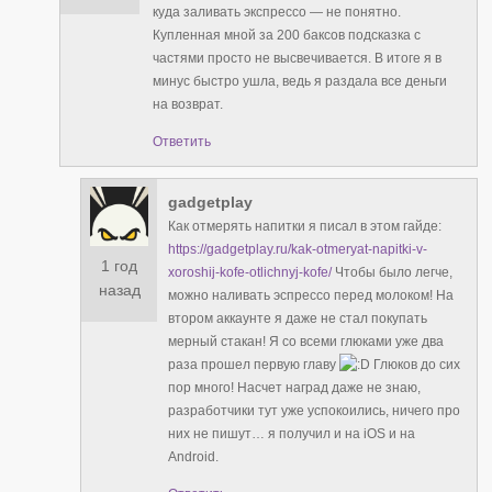
куда заливать экспрессо — не понятно.
Купленная мной за 200 баксов подсказка с
частями просто не высвечивается. В итоге я в
минус быстро ушла, ведь я раздала все деньги
на возврат.
Ответить
gadgetplay
Как отмерять напитки я писал в этом гайде:
https://gadgetplay.ru/kak-otmeryat-napitki-v-
1 год
xoroshij-kofe-otlichnyj-kofe/
Чтобы было легче,
назад
можно наливать эспрессо перед молоком! На
втором аккаунте я даже не стал покупать
мерный стакан! Я со всеми глюками уже два
раза прошел первую главу
Глюков до сих
пор много! Насчет наград даже не знаю,
разработчики тут уже успокоились, ничего про
них не пишут… я получил и на iOS и на
Android.