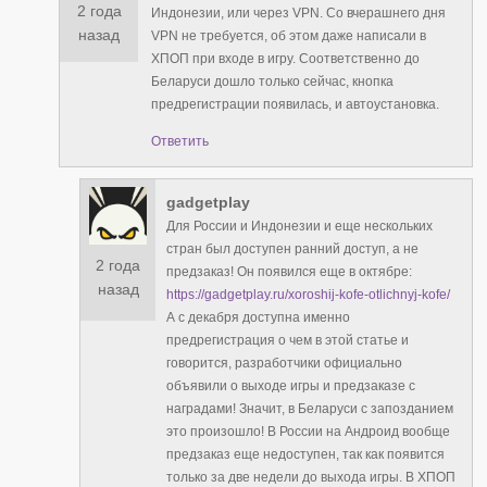
2 года
Индонезии, или через VPN. Со вчерашнего дня
назад
VPN не требуется, об этом даже написали в
ХПОП при входе в игру. Соответственно до
Беларуси дошло только сейчас, кнопка
предрегистрации появилась, и автоустановка.
Ответить
gadgetplay
Для России и Индонезии и еще нескольких
стран был доступен ранний доступ, а не
2 года
предзаказ! Он появился еще в октябре:
назад
https://gadgetplay.ru/xoroshij-kofe-otlichnyj-kofe/
А с декабря доступна именно
предрегистрация о чем в этой статье и
говорится, разработчики официально
объявили о выходе игры и предзаказе с
наградами! Значит, в Беларуси с запозданием
это произошло! В России на Андроид вообще
предзаказ еще недоступен, так как появится
только за две недели до выхода игры. В ХПОП