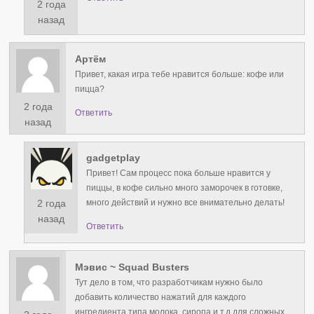
2 года
назад
Артём
Привет, какая игра тебе нравится больше: кофе или
пицца?
2 года
Ответить
назад
gadgetplay
Привет! Сам процесс пока больше нравится у
пиццы, в кофе сильно много заморочек в готовке,
2 года
много действий и нужно все внимательно делать!
назад
Ответить
Мэвис ~ Squad Busters
Тут дело в том, что разработчикам нужно было
добавить количество нажатий для каждого
ингредиента типа молока, сиропа и т.д для сложных