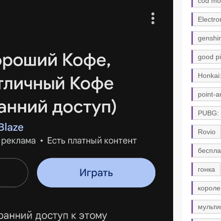
cod mo
Electro
genshi
good pi
Honkai:
point-a
PUBG:
Rovio
беспла
гонка
короле
мульти