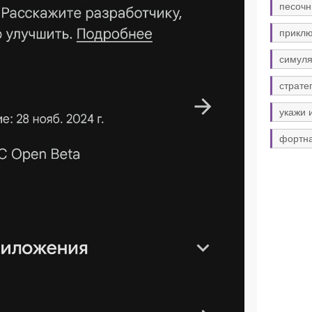
песочн
прикл
симуля
страте
укажи 
фортн