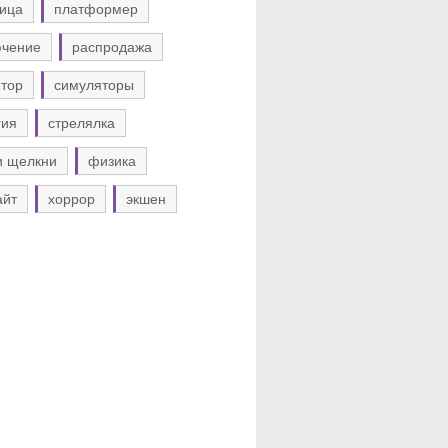
ица
платформер
ючение
распродажа
тор
симуляторы
гия
стрелялка
и щелкни
физика
айт
хоррор
экшен