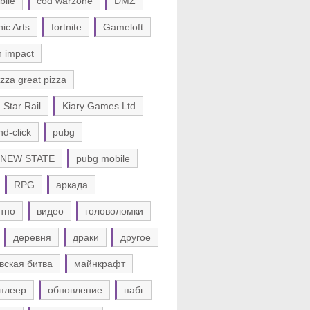
bile
cod warzone
DMZ
nic Arts
fortnite
Gameloft
n impact
zza great pizza
 Star Rail
Kiary Games Ltd
nd-click
pubg
 NEW STATE
pubg mobile
RPG
аркада
тно
видео
головоломки
деревня
драки
другое
вская битва
майнкрафт
плеер
обновление
пабг