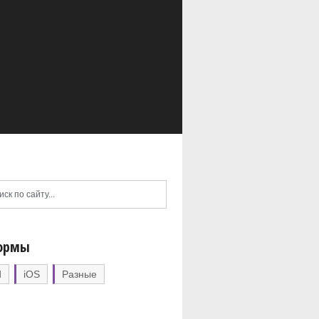
ормы
d
iOS
Разные