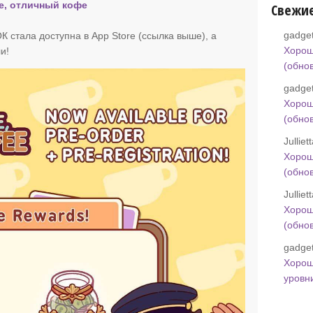
е, отличный кофе
Свежи
gadget
ОК стала доступна в App Store (ссылка выше), а
Хорош
и!
(обно
gadget
Хорош
(обно
Jullie
Хорош
(обно
Jullie
Хорош
(обно
gadget
Хорош
уровн