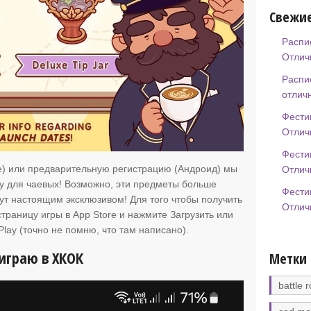
Свежие
Распи
Отлич
Распи
отлич
Фести
Отлич
Фести
e) или предварительную регистрацию (Андроид)
мы
Отлич
у для чаевых! Возможно, эти предметы больше
Фести
дут настоящим эксклюзивом! Для того чтобы получить
Отлич
страницу игры в App Store и нажмите Загрузить или
lay (точно не помню, что там написано).
 играю в ХКОК
Метки
battle r