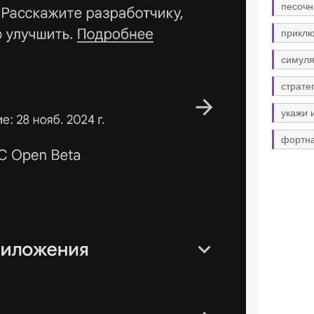
песочн
прикл
симуля
страте
укажи 
фортн