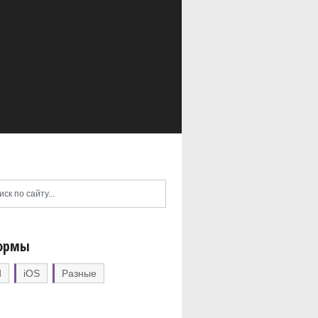
ормы
d
iOS
Разные