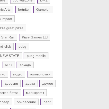
bile
cod warzone
DMZ
nic Arts
fortnite
Gameloft
n impact
zza great pizza
 Star Rail
Kiary Games Ltd
nd-click
pubg
 NEW STATE
pubg mobile
RPG
аркада
тно
видео
головоломки
деревня
драки
другое
вская битва
майнкрафт
плеер
обновление
пабг