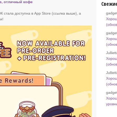
е, отличный кофе
Свежи
gadget
ОК стала доступна в App Store (ссылка выше), а
Хорош
и!
(обно
gadget
Хорош
(обно
Jullie
Хорош
(обно
Jullie
Хорош
(обно
gadget
Хорош
уровн