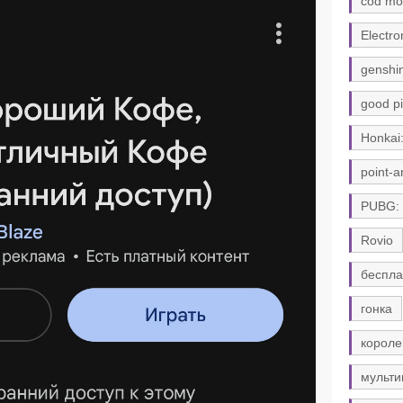
cod mo
Electro
genshi
good pi
Honkai:
point-a
PUBG:
Rovio
беспла
гонка
короле
мульти