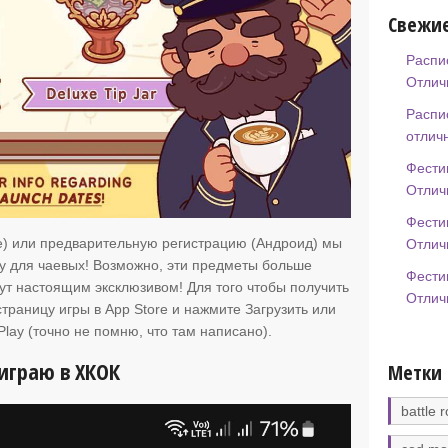
Свежие
Распи
Отлич
Распи
отлич
Фести
Отлич
Фести
e) или предварительную регистрацию (Андроид)
мы
Отлич
у для чаевых! Возможно, эти предметы больше
Фести
дут настоящим эксклюзивом! Для того чтобы получить
Отлич
страницу игры в App Store и нажмите Загрузить или
lay (точно не помню, что там написано).
 играю в ХКОК
Метки
battle r