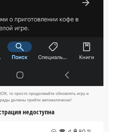
КОК, то просто продолжайте обновлять игру и
грады должны прийти автоматически!
страция недоступна