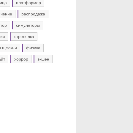
ица
платформер
ючение
распродажа
тор
симуляторы
гия
стрелялка
и щелкни
физика
айт
хоррор
экшен