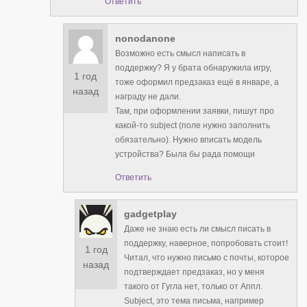
Ответить
nonodanone
Возможно есть смысл написать в
поддержку? Я у брата обнаружила игру,
1 год
тоже оформил предзаказ ещё в январе, а
назад
награду не дали.
Там, при оформлении заявки, пишут про
какой-то subject (поле нужно заполнить
обязательно). Нужно вписать модель
устройства? Была бы рада помощи
Ответить
gadgetplay
Даже не знаю есть ли смысл писать в
поддержку, наверное, попробовать стоит!
1 год
Читал, что нужно письмо с почты, которое
назад
подтверждает предзаказ, но у меня
такого от Гугла нет, только от Аппл.
Subject, это тема письма, например