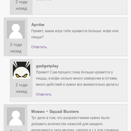
2 года
назад
Артём
Привет, какая игра тебе нравится больше: кофе или
пицца?
2 года
Ответить
назад
gadgetplay
Привет! Сам процесс пока больше нравится у
пиццы, в кофе сильно много заморочек в готовке,
2 года
много действий и нужно все внимательно делать!
назад
Ответить
Мэвис ~ Squad Busters
Тут дело в том, что разработчикам нужно было
добавить количество нажатий для каждого
ингредиента типа молока, сиропа и т.д для сложных