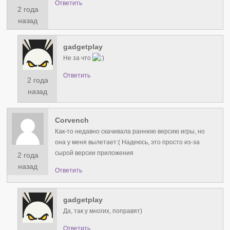
Ответить
2 года
назад
gadgetplay
Не за что
Ответить
2 года
назад
Corvench
Как-то недавно скачивала раннюю версию игры, но
она у меня вылетает:( Надеюсь, это просто из-за
сырой версии приложения
2 года
назад
Ответить
gadgetplay
Да, так у многих, поправят)
Ответить