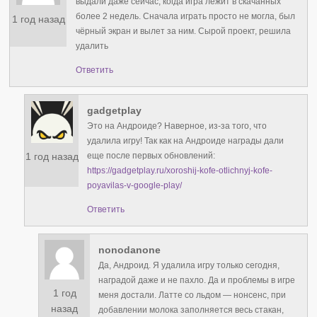
выдали даже сейчас, когда игра лежит в скачанных
более 2 недель. Сначала играть просто не могла, был
1 год назад
чёрный экран и вылет за ним. Сырой проект, решила
удалить
Ответить
gadgetplay
Это на Андроиде? Наверное, из-за того, что
удалила игру! Так как на Андроиде награды дали
1 год назад
еще после первых обновлений:
https://gadgetplay.ru/xoroshij-kofe-otlichnyj-kofe-
poyavilas-v-google-play/
Ответить
nonodanone
Да, Андроид. Я удалила игру только сегодня,
наградой даже и не пахло. Да и проблемы в игре
1 год
меня достали. Латте со льдом — нонсенс, при
назад
добавлении молока заполняется весь стакан,