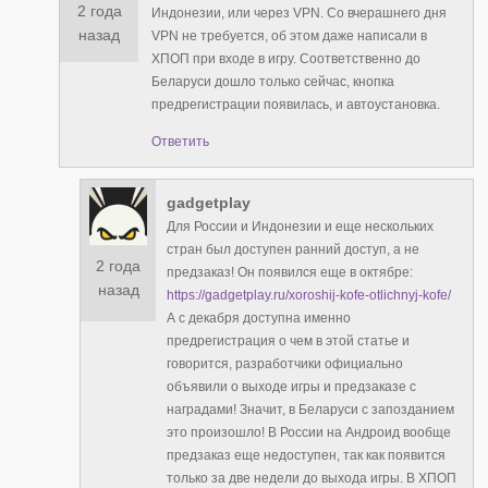
2 года
Индонезии, или через VPN. Со вчерашнего дня
назад
VPN не требуется, об этом даже написали в
ХПОП при входе в игру. Соответственно до
Беларуси дошло только сейчас, кнопка
предрегистрации появилась, и автоустановка.
Ответить
gadgetplay
Для России и Индонезии и еще нескольких
стран был доступен ранний доступ, а не
2 года
предзаказ! Он появился еще в октябре:
назад
https://gadgetplay.ru/xoroshij-kofe-otlichnyj-kofe/
А с декабря доступна именно
предрегистрация о чем в этой статье и
говорится, разработчики официально
объявили о выходе игры и предзаказе с
наградами! Значит, в Беларуси с запозданием
это произошло! В России на Андроид вообще
предзаказ еще недоступен, так как появится
только за две недели до выхода игры. В ХПОП