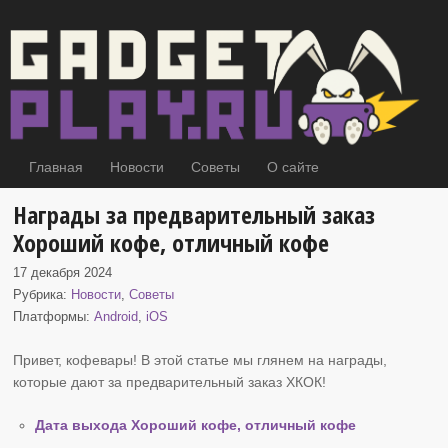
Главная
Новости
Советы
О сайте
Награды за предварительный заказ
Хороший кофе, отличный кофе
17 декабря 2024
Рубрика:
Новости
,
Советы
Платформы:
Android
,
iOS
Привет, кофевары! В этой статье мы глянем на награды,
которые дают за предварительный заказ
ХКОК!
Дата выхода Хороший кофе, отличный кофе