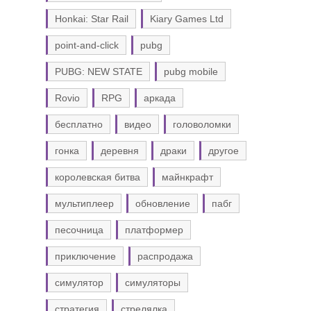
Honkai: Star Rail
Kiary Games Ltd
point-and-click
pubg
PUBG: NEW STATE
pubg mobile
Rovio
RPG
аркада
бесплатно
видео
головоломки
гонка
деревня
драки
другое
королевская битва
майнкрафт
мультиплеер
обновление
пабг
песочница
платформер
приключение
распродажа
симулятор
симуляторы
стратегия
стрелялка