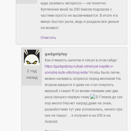
куда заливать экспрессо — не понятно.
Купленная мной за 200 баксов подсказка с
частями просто не высвечивается. В итоге я в
минус быстро ушла, ведь я раздала все деньги
на возврат.
Ответить
gadgetplay
Как отмерять напитки я писал в этом гайде:
https://gadgetplay.ru/kak-otmeryat-napitki-v-
1 год
xoroshij-kofe-otlichnyj-kofe/
Чтобы было легче,
назад
можно наливать эспрессо перед молоком! На
втором аккаунте я даже не стал покупать
мерный стакан! Я со всеми глюками уже два
раза прошел первую главу
Глюков до сих
пор много! Насчет наград даже не знаю,
разработчики тут уже успокоились, ничего про
них не пишут… я получил и на iOS и на
Android.