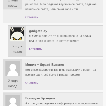
2 года
рецептов. Типа Ледяное клубничное латте, Ледяное
назад
ванильное латте, Ванильная гора и т.п.
Ответить
gadgetplay
Я думаю, там что-то еще припасено на релиз,
видно, что многого не хватает в игре!
2 года
Ответить
назад
Мэвис ~ Squad Busters
Вот и все заморочки. Если бы указывали в рецептах
все эти шаги, всё было б в разы проще))
2 года
Ответить
назад
Брэндон Брэндон
А это подтвержденная информация про то, что можно