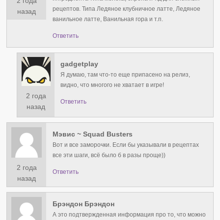
2 года
рецептов. Типа Ледяное клубничное латте, Ледяное
назад
ванильное латте, Ванильная гора и т.п.
Ответить
gadgetplay
Я думаю, там что-то еще припасено на релиз,
видно, что многого не хватает в игре!
2 года
Ответить
назад
Мэвис ~ Squad Busters
Вот и все заморочки. Если бы указывали в рецептах
все эти шаги, всё было б в разы проще))
2 года
Ответить
назад
Брэндон Брэндон
А это подтвержденная информация про то, что можно