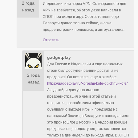
2 года
Индонезии, или через VPN. Со вчерашнего дня
назад
VPN не требуется, об этом даже написали в
ХПОП при входе в игру. Соответственно до
Беларуси дошло только сейчас, кнопка
предрегистрации появилась, и автоустановка.
Ответить
gadgetplay
Для России и Индонезии и еще нескольких
стран был доступен ранний доступ, а не
2 года
предзаказ! Он появился еще в октябре:
назад
https://gadgetplay.ru/xoroshij-kofe-otlichnyj-kofe/
А с декабря доступна именно
предрегистрация о чем в этой статье и
говорится, разработчики официально
объявили о выходе игры и предзаказе с
наградами! Значит, в Беларуси с запозданием
это произошло! В России на Андроид вообще
предзаказ еще недоступен, так как появится
только за две недели до выхода игры. В ХПОП