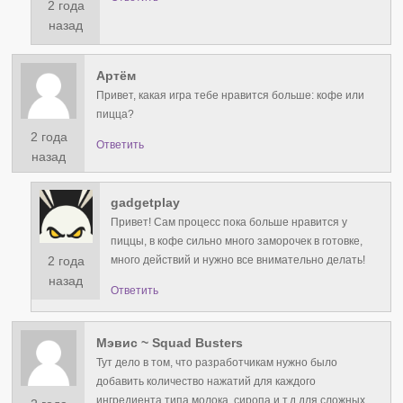
2 года
назад
Артём
Привет, какая игра тебе нравится больше: кофе или
пицца?
2 года
Ответить
назад
gadgetplay
Привет! Сам процесс пока больше нравится у
пиццы, в кофе сильно много заморочек в готовке,
2 года
много действий и нужно все внимательно делать!
назад
Ответить
Мэвис ~ Squad Busters
Тут дело в том, что разработчикам нужно было
добавить количество нажатий для каждого
ингредиента типа молока, сиропа и т.д для сложных