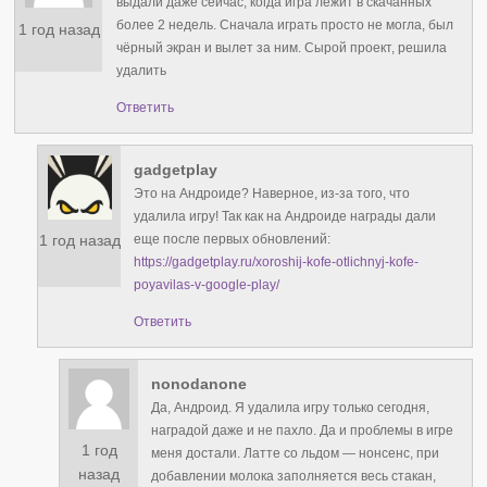
выдали даже сейчас, когда игра лежит в скачанных
более 2 недель. Сначала играть просто не могла, был
1 год назад
чёрный экран и вылет за ним. Сырой проект, решила
удалить
Ответить
gadgetplay
Это на Андроиде? Наверное, из-за того, что
удалила игру! Так как на Андроиде награды дали
1 год назад
еще после первых обновлений:
https://gadgetplay.ru/xoroshij-kofe-otlichnyj-kofe-
poyavilas-v-google-play/
Ответить
nonodanone
Да, Андроид. Я удалила игру только сегодня,
наградой даже и не пахло. Да и проблемы в игре
1 год
меня достали. Латте со льдом — нонсенс, при
назад
добавлении молока заполняется весь стакан,