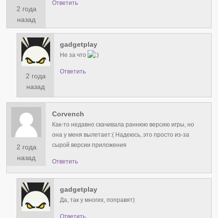
Ответить
2 года
назад
gadgetplay
Не за что
Ответить
2 года
назад
Corvench
Как-то недавно скачивала раннюю версию игры, но
она у меня вылетает:( Надеюсь, это просто из-за
сырой версии приложения
2 года
назад
Ответить
gadgetplay
Да, так у многих, поправят)
Ответить