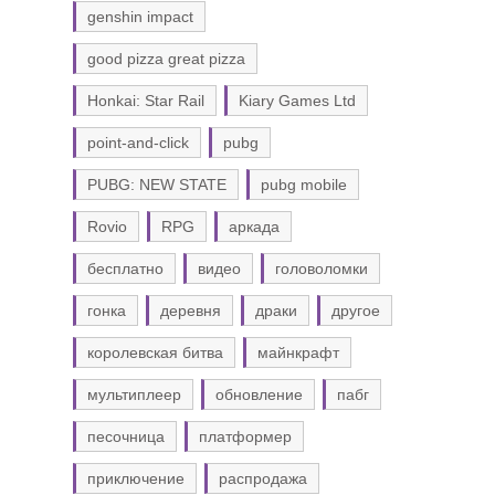
genshin impact
good pizza great pizza
Honkai: Star Rail
Kiary Games Ltd
point-and-click
pubg
PUBG: NEW STATE
pubg mobile
Rovio
RPG
аркада
бесплатно
видео
головоломки
гонка
деревня
драки
другое
королевская битва
майнкрафт
мультиплеер
обновление
пабг
песочница
платформер
приключение
распродажа