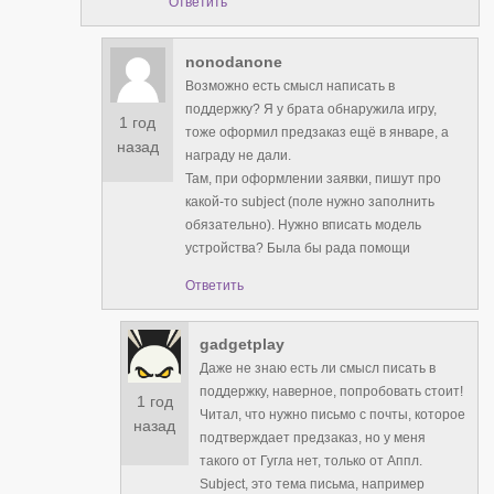
Ответить
nonodanone
Возможно есть смысл написать в
поддержку? Я у брата обнаружила игру,
1 год
тоже оформил предзаказ ещё в январе, а
назад
награду не дали.
Там, при оформлении заявки, пишут про
какой-то subject (поле нужно заполнить
обязательно). Нужно вписать модель
устройства? Была бы рада помощи
Ответить
gadgetplay
Даже не знаю есть ли смысл писать в
поддержку, наверное, попробовать стоит!
1 год
Читал, что нужно письмо с почты, которое
назад
подтверждает предзаказ, но у меня
такого от Гугла нет, только от Аппл.
Subject, это тема письма, например