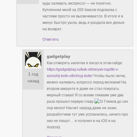
куда заливать экспрессо — не понятно.
Купленная мной за 200 баксов подсказка с
частями просто не высвечивается. В итоге я в
минус быстро ушла, ведь я раздала все деньги
на возврат.
Ответить
gadgetplay
Как отмерять напитки я писал в этом гайде:
https://gadgetplay.ru/kak-otmeryat-napitki-v-
1 год
xoroshij-kofe-otlichnyj-kofe/
Чтобы было легче,
назад
можно наливать эспрессо перед молоком! На
втором аккаунте я даже не стал покупать
мерный стакан! Я со всеми глюками уже два
раза прошел первую главу
Глюков до сих
пор много! Насчет наград даже не знаю,
разработчики тут уже успокоились, ничего про
них не пишут… я получил и на iOS и на
Android.