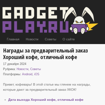
Главная
Новости
Советы
О сайте
Награды за предварительный заказ
Хороший кофе, отличный кофе
17 декабря 2024
Рубрика:
Новости
,
Советы
Платформы:
Android
,
iOS
Привет, кофевары! В этой статье мы глянем на награды,
которые дают за предварительный заказ
ХКОК!
Дата выхода Хороший кофе, отличный кофе