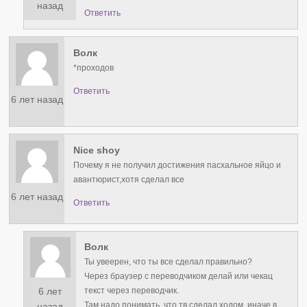
назад
Ответить
Волк
*проходов
Ответить
6 лет назад
Nice shoy
Почему я не получил достижения пасхальное яйцо и
авантюрист,хотя сделал все
6 лет назад
Ответить
Волк
Ты увеерен, что ты все сделал правильно?
Через браузер с переводчиком делай или чекац
6 лет
текст через переводчик.
Там надо понимать, что тв сделал ходом, иначе в
назад