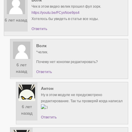
Чек в этом видео велик прошел фул зорк.
https://youtu.be/FCyxNoe9ps4
Хотелось бы увидеть в статье все ходы.
6 лет назад
Ответить
Волк
*челик.
Почему нет конопки редактировать?
6 лет
назад
Ответить
Антон
Ну в этом модуле не предусмотрено
редактирование. Так ты проверяй когда написал
6 лет
назад
Ответить