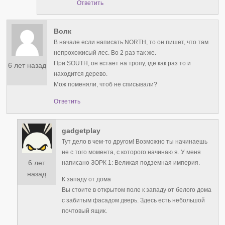
Ответить
Волк
В начале если написать:NORTH, то он пишет, что там
непрохожисый лес. Во 2 раз так же.
При SOUTH, он встает на тропу, где как раз то и
6 лет назад
находится дерево.
Мож поменяли, чтоб не списывали?
Ответить
gadgetplay
Тут дело в чем-то другом! Возможно ты начинаешь
не с того момента, с которого начинаю я. У меня
6 лет
написано ЗОРК 1: Великая подземная империя.
назад
К западу от дома
Вы стоите в открытом поле к западу от белого дома
с забитым фасадом дверь. Здесь есть небольшой
почтовый ящик.