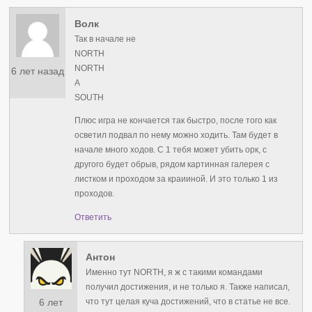
Волк
Так в начале не
NORTH
NORTH
6 лет назад
А
SOUTH
Плюс игра не кончается так быстро, после того как
осветил подвал по нему можно ходить. Там будет в
начале много ходов. С 1 тебя может убить орк, с
другого будет обрыв, рядом картинная галерея с
листком и проходом за краииной. И это только 1 из
проходов.
Ответить
Антон
Именно тут NORTH, я ж с такими командами
получил достижения, и не только я. Также написал,
6 лет
что тут целая куча достижений, что в статье не все.