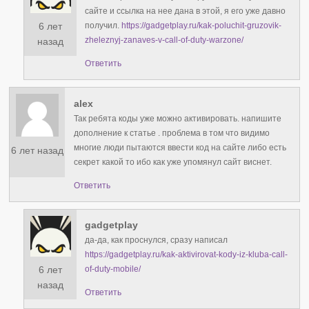
сайте и ссылка на нее дана в этой, я его уже давно
6 лет
получил.
https://gadgetplay.ru/kak-poluchit-gruzovik-
zheleznyj-zanaves-v-call-of-duty-warzone/
назад
Ответить
alex
Так ребята коды уже можно активировать. напишите
дополнение к статье . проблема в том что видимо
многие люди пытаются ввести код на сайте либо есть
6 лет назад
секрет какой то ибо как уже упомянул сайт виснет.
Ответить
gadgetplay
да-да, как проснулся, сразу написал
https://gadgetplay.ru/kak-aktivirovat-kody-iz-kluba-call-
6 лет
of-duty-mobile/
назад
Ответить