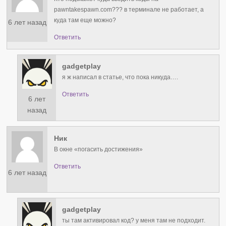
pawntakespawn.com??? в терминале не работает, а
куда там еще можно?
6 лет назад
Ответить
gadgetplay
я ж написал в статье, что пока никуда….
Ответить
6 лет
назад
Ник
В окне «погасить достижения»
Ответить
6 лет назад
gadgetplay
ты там активировал код? у меня там не подходит.