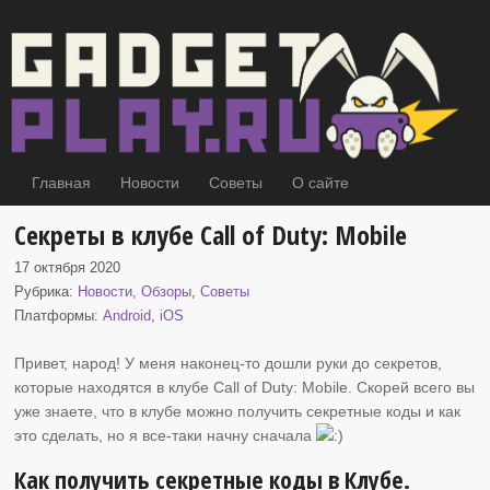
Главная
Новости
Советы
О сайте
Секреты в клубе Call of Duty: Mobile
17 октября 2020
Рубрика:
Новости
,
Обзоры
,
Советы
Платформы:
Android
,
iOS
Привет, народ! У меня наконец-то дошли руки до секретов,
которые находятся в
клубе Call of Duty: Mobile. Скорей всего вы
уже знаете, что в клубе можно получить секретные коды и как
это сделать, но я все-таки начну сначала
Как получить секретные коды в Клубе.