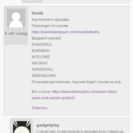
Vintik
Как получить грузовик.
Переходит по ссылке
https://pawntakespawn.com/invisibletruths
6 лет назад
Вводим 6 ключей:
FUGAZIFILE
BURNBAG
INTELFIRE
INFOHAX
SHREDITALL
GRIDSQUARE
Получаем достижение, под ним будет ссылка на код.
Вот статья:
https://www.downsights.com/pawn-takes-
pawn-zork-puzzle-guide/2/
Ответить
gadgetplay
Статья про то как получить грузовик есть у меня на