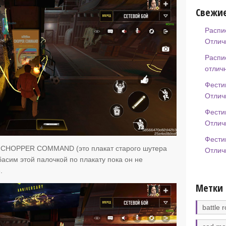
Свежие
Распи
Отлич
Распи
отлич
Фести
Отлич
Фести
Отлич
Фести
ат CHOPPER COMMAND (это плакат старого шутера
Отлич
басим этой палочкой по плакату пока он не
.
Метки
battle r