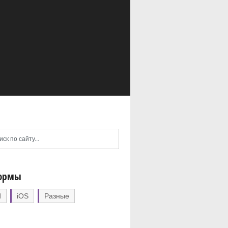
ормы
d
iOS
Разные