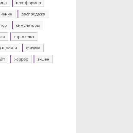
ица
платформер
ючение
распродажа
тор
симуляторы
гия
стрелялка
и щелкни
физика
айт
хоррор
экшен