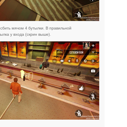
 сбить мячом 4 бутылки. В правильной
ылка у входа (скрин выше).
.