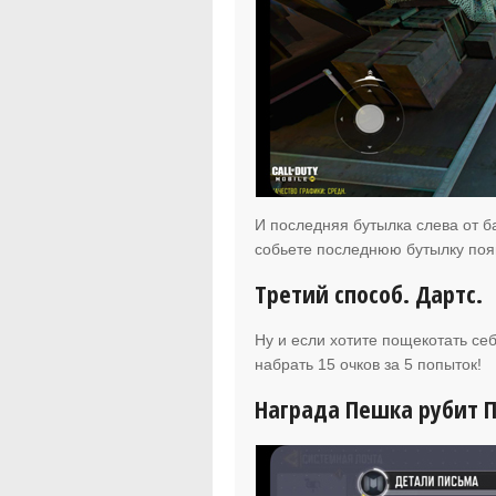
И последняя бутылка слева от б
собьете последнюю бутылку появ
Третий способ. Дартс.
Ну и если хотите пощекотать се
набрать 15 очков за 5 попыток!
Награда Пешка рубит 