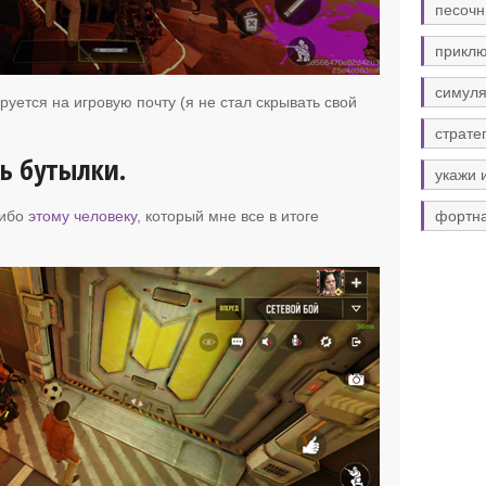
песочн
прикл
симуля
руется на игровую почту (я не стал скрывать свой
страте
ть бутылки.
укажи 
сибо
этому человеку,
который мне все в итоге
фортн