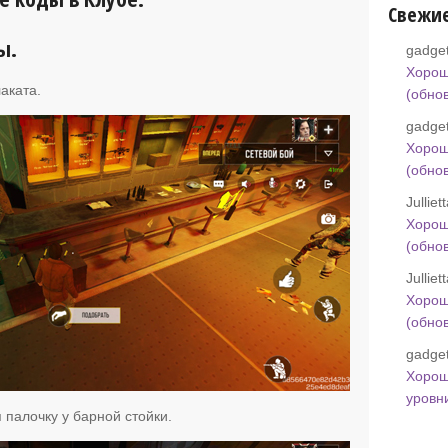
Свежи
ы.
gadget
Хорош
аката.
(обно
gadget
Хорош
(обно
Jullie
Хорош
(обно
Jullie
Хорош
(обно
gadget
Хорош
уровн
палочку у барной стойки.