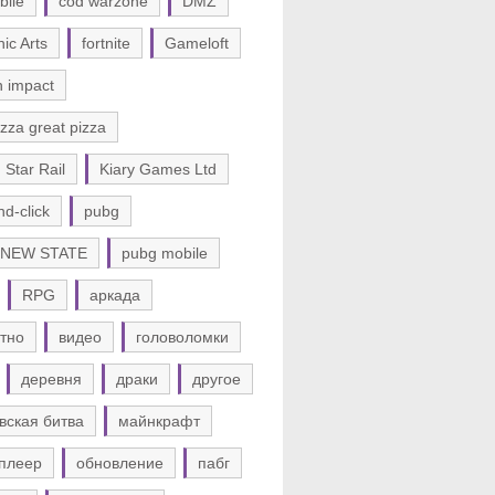
bile
cod warzone
DMZ
nic Arts
fortnite
Gameloft
n impact
zza great pizza
 Star Rail
Kiary Games Ltd
nd-click
pubg
 NEW STATE
pubg mobile
RPG
аркада
тно
видео
головоломки
деревня
драки
другое
вская битва
майнкрафт
плеер
обновление
пабг