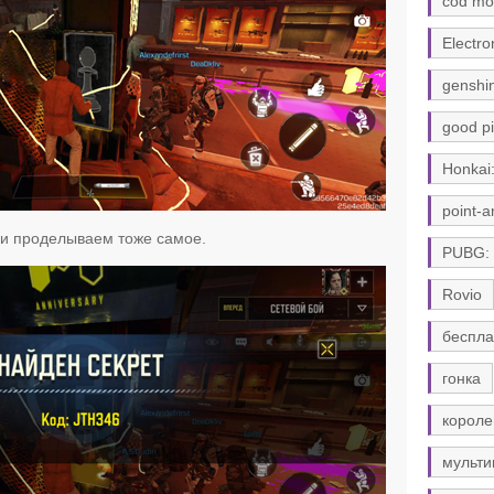
cod mo
Electro
genshi
good pi
Honkai:
point-a
 и проделываем тоже самое.
PUBG:
Rovio
беспла
гонка
короле
мульти