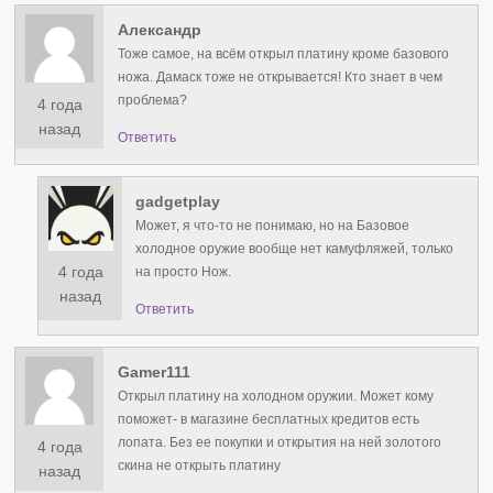
Александр
Тоже самое, на всём открыл платину кроме базового
ножа. Дамаск тоже не открывается! Кто знает в чем
проблема?
4 года
назад
Ответить
gadgetplay
Может, я что-то не понимаю, но на Базовое
холодное оружие вообще нет камуфляжей, только
4 года
на просто Нож.
назад
Ответить
Gamer111
Открыл платину на холодном оружии. Может кому
поможет- в магазине бесплатных кредитов есть
лопата. Без ее покупки и открытия на ней золотого
4 года
скина не открыть платину
назад