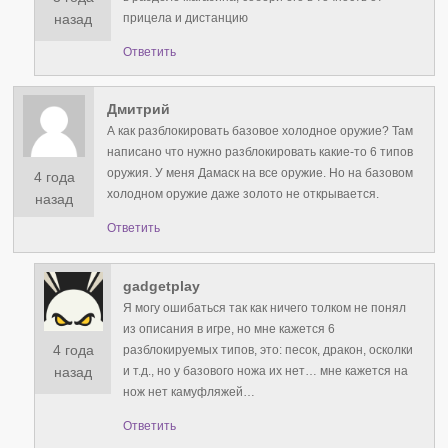
прицела и дистанцию
назад
Ответить
Дмитрий
А как разблокировать базовое холодное оружие? Там
написано что нужно разблокировать какие-то 6 типов
оружия. У меня Дамаск на все оружие. Но на базовом
4 года
холодном оружие даже золото не открывается.
назад
Ответить
gadgetplay
Я могу ошибаться так как ничего толком не понял
из описания в игре, но мне кажется 6
4 года
разблокируемых типов, это: песок, дракон, осколки
и т.д., но у базового ножа их нет… мне кажется на
назад
нож нет камуфляжей…
Ответить