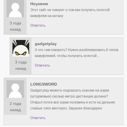
Ноунеим
Этот сайт не говорит о том как получить золотой
камуфляж на катану
3 года
Ответить
назад
gadgetplay
А что там говорить? Нужно разблокировать 6 типов
камуфляжей, чтобы получить золотой…
3 года
Ответить
назад
LONGSWORD
Gadget play можете подсказать осколки на аэрки
(штурмовые) сколько метро дистанция долана?
Открыл почти все аэрки половину и есте на дальняк
2 года
слабые типо винторез. Заранее благодарен
назад
Ответить