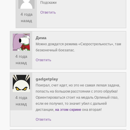
Подскажи
Ответить
4 года
назад
Дима
Можно дождатся режима «Скорострельность», там
безконечный боезапас.
4 года
Ответить
назад
gadgetplay
Поиграл, счет идет, но это не самая легкая задача,
попасть на большом расстоянии с этого обрубка!
4 года
Ориентироваться стоит на медаль Орлиный глаз,
если ее получил, то значит убил с дальней
назад
дистанции,
на этом скрине
она вторая!
Ответить