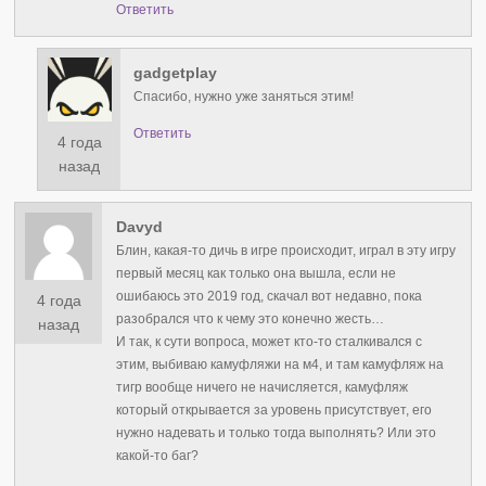
Ответить
gadgetplay
Спасибо, нужно уже заняться этим!
Ответить
4 года
назад
Davyd
Блин, какая-то дичь в игре происходит, играл в эту игру
первый месяц как только она вышла, если не
ошибаюсь это 2019 год, скачал вот недавно, пока
4 года
разобрался что к чему это конечно жесть…
назад
И так, к сути вопроса, может кто-то сталкивался с
этим, выбиваю камуфляжи на м4, и там камуфляж на
тигр вообще ничего не начисляется, камуфляж
который открывается за уровень присутствует, его
нужно надевать и только тогда выполнять? Или это
какой-то баг?