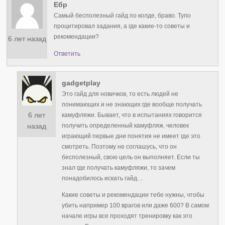
Ебр
Самый бесполезный гайд по колде, браво. Тупо
процитировал задания, а где какие-то советы и
рекомендации?
6 лет назад
Ответить
gadgetplay
Это гайд для новичков, то есть людей не
понимающих и не знающих где вообще получать
6 лет
камуфляжи. Бывает, что в испытаниях говорится
получить определенный камуфляж, человек
назад
играющий первые дни понятия не имеет где это
смотреть. Поэтому не соглашусь, что он
бесполезный, свою цель он выполняет. Если ты
знал где получать камуфляжи, то зачем
понадобилось искать гайд…
Какие советы и рекомендации тебе нужны, чтобы
убить например 100 врагов или даже 600? В самом
начале игры все проходят тренировку как это