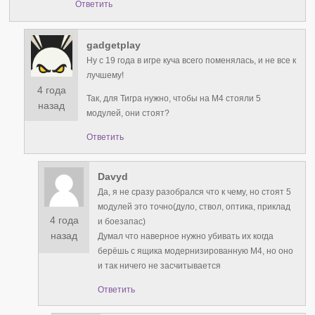
Ответить
gadgetplay
Ну с 19 года в игре куча всего поменялась, и не все к
лучшему!
4 года
Так, для Тигра нужно, чтобы на М4 стояли 5
назад
модулей, они стоят?
Ответить
Davyd
Да, я не сразу разобрался что к чему, но стоят 5
модулей это точно(дуло, ствол, оптика, приклад
4 года
и боезапас)
назад
Думал что наверное нужно убивать их когда
берёшь с ящика модернизированную М4, но оно
и так ничего не засчитывается
Ответить