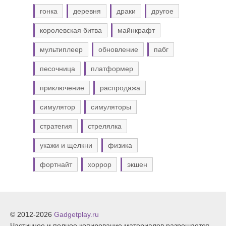
гонка
деревня
драки
другое
королевская битва
майнкрафт
мультиплеер
обновление
пабг
песочница
платформер
приключение
распродажа
симулятор
симуляторы
стратегия
стрелялка
укажи и щелкни
физика
фортнайт
хоррор
экшен
© 2012-2026
Gadgetplay.ru
Частичное и полное копирование материалов разрешается