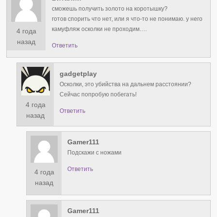
сможешь получить золото на коротышку?
готов спорить что нет, или я что-то не понимаю. у него
камуфляж осколки не проходим….
4 года
назад
Ответить
gadgetplay
Осколки, это убийства на дальнем расстоянии?
Сейчас попробую побегать!
4 года
Ответить
назад
Gamer111
Подскажи с ножами
Ответить
4 года
назад
Gamer111