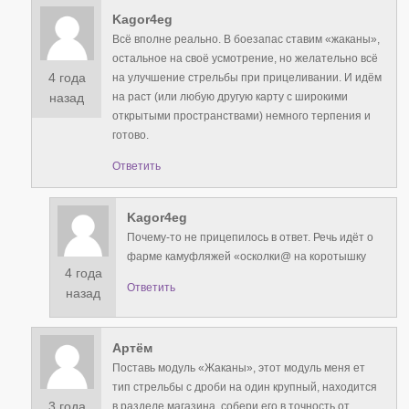
Kagor4eg
Всё вполне реально. В боезапас ставим «жаканы»,
остальное на своё усмотрение, но желательно всё
4 года
на улучшение стрельбы при прицеливании. И идём
на раст (или любую другую карту с широкими
назад
открытыми пространствами) немного терпения и
готово.
Ответить
Kagor4eg
Почему-то не прицепилось в ответ. Речь идёт о
фарме камуфляжей «осколки@ на коротышку
4 года
Ответить
назад
Артём
Поставь модуль «Жаканы», этот модуль меня ет
тип стрельбы с дроби на один крупный, находится
3 года
в разделе магазина, собери его в точность от