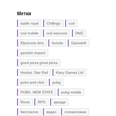
Метки
battle royal
Chillingo
cod
cod mobile
cod warzone
DMZ
Electronic Arts
fortnite
Gameloft
genshin impact
good pizza great pizza
Honkai: Star Rail
Kiary Games Ltd
point-and-click
pubg
PUBG: NEW STATE
pubg mobile
Rovio
RPG
аркада
бесплатно
видео
головоломки