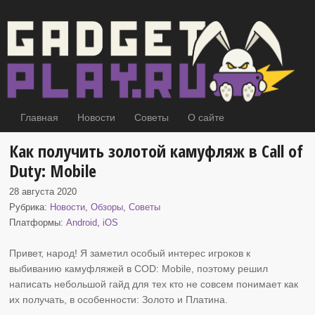
Главная
Новости
Советы
О сайте
Как получить золотой камуфляж в Call of
Duty: Mobile
28 августа 2020
Рубрика:
Новости
,
Обзоры
,
Советы
Платформы:
Android
,
iOS
Привет, народ! Я заметил особый интерес игроков к
выбиванию камуфляжей в
COD: Mobile, поэтому решил
написать небольшой гайд для тех кто не совсем понимает как
их получать, в особенности: Золото и Платина.