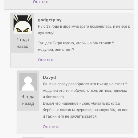
Ответить
gadgetplay
Ну с 19 года в игре куча всего поменялась, и не все к
лучшему!
4 года
Так, для Тигра нужно, чтобы на М4 стояли 5
назад
модулей, они стоят?
Ответить
Davyd
Да, я не сразу разобрался что к чему, но стоят 5
модулей это точно(дуло, ствол, оптика, приклад
4 года
и боезапас)
назад
Думал что наверное нужно убивать их когда
берёшь с ящика модернизированную М4, но оно
и так ничего не засчитывается
Ответить