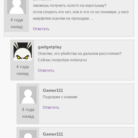
сможешь получить золото на коротышку?
готов спорить что нет, или я что-то не понимаю. у него
камуфляж осколки не проходим….
4 года
назад
Ответить
gadgetplay
Осколки, это убийства на дальнем расстоянии?
Сейчас попробую побегать!
4 года
Ответить
назад
Gamer111
Подскажи с ножами
Ответить
4 года
назад
Gamer111