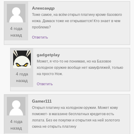
Александр
Тоже самое, на всём открыл платину кроме базового
ножа. Дамаск тоже не открывается! Кто знает в чем
проблема?
4 года
назад
Ответить
gadgetplay
Может, я что-то не понимаю, но на Базовое
холодное оружие вообще нет камуфляжей, только
4 года
на просто Нож.
назад
Ответить
Gamer111
Открыл платину на холодном оружии. Может кому
поможет- в магазине бесплатных кредитов есть
лопата. Без ее покупки и открытия на ней золотого
4 года
скина не открыть платину
назад