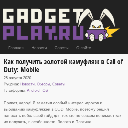
Главная
Новости
Советы
О сайте
Как получить золотой камуфляж в Call of
Duty: Mobile
28 августа 2020
Рубрика:
Новости
,
Обзоры
,
Советы
Платформы:
Android
,
iOS
Привет, народ! Я заметил особый интерес игроков к
выбиванию камуфляжей в
COD: Mobile, поэтому решил
написать небольшой гайд для тех кто не совсем понимает как
их получать, в особенности: Золото и Платина.