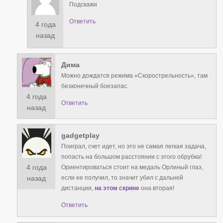
Подскажи
Ответить
4 года
назад
Дима
Можно дождатся режима «Скорострельность», там
безконечный боезапас.
4 года
Ответить
назад
gadgetplay
Поиграл, счет идет, но это не самая легкая задача,
попасть на большом расстоянии с этого обрубка!
4 года
Ориентироваться стоит на медаль Орлиный глаз,
если ее получил, то значит убил с дальней
назад
дистанции,
на этом скрине
она вторая!
Ответить