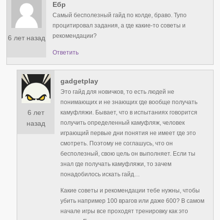
Ебр
Самый бесполезный гайд по колде, браво. Тупо
процитировал задания, а где какие-то советы и
рекомендации?
6 лет назад
Ответить
gadgetplay
Это гайд для новичков, то есть людей не
понимающих и не знающих где вообще получать
6 лет
камуфляжи. Бывает, что в испытаниях говорится
получить определенный камуфляж, человек
назад
играющий первые дни понятия не имеет где это
смотреть. Поэтому не соглашусь, что он
бесполезный, свою цель он выполняет. Если ты
знал где получать камуфляжи, то зачем
понадобилось искать гайд…
Какие советы и рекомендации тебе нужны, чтобы
убить например 100 врагов или даже 600? В самом
начале игры все проходят тренировку как это