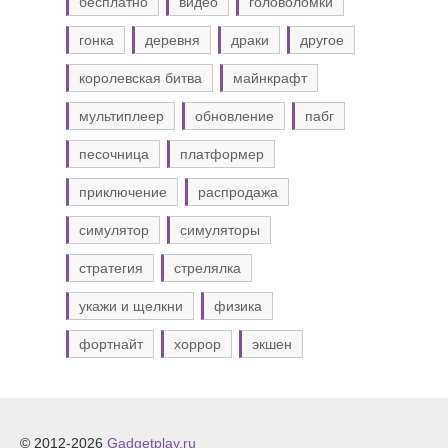
бесплатно
видео
головоломки
гонка
деревня
драки
другое
королевская битва
майнкрафт
мультиплеер
обновление
пабг
песочница
платформер
приключение
распродажа
симулятор
симуляторы
стратегия
стрелялка
укажи и щелкни
физика
фортнайт
хоррор
экшен
© 2012-2026
Gadgetplay.ru