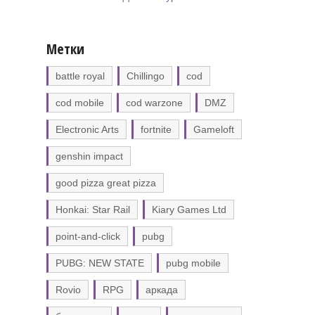
Метки
battle royal
Chillingo
cod
cod mobile
cod warzone
DMZ
Electronic Arts
fortnite
Gameloft
genshin impact
good pizza great pizza
Honkai: Star Rail
Kiary Games Ltd
point-and-click
pubg
PUBG: NEW STATE
pubg mobile
Rovio
RPG
аркада