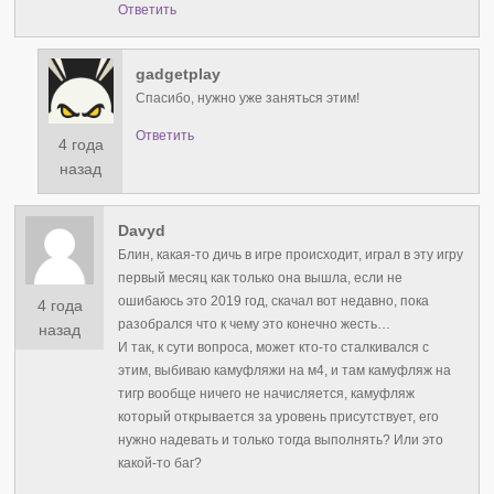
Ответить
gadgetplay
Спасибо, нужно уже заняться этим!
Ответить
4 года
назад
Davyd
Блин, какая-то дичь в игре происходит, играл в эту игру
первый месяц как только она вышла, если не
ошибаюсь это 2019 год, скачал вот недавно, пока
4 года
разобрался что к чему это конечно жесть…
назад
И так, к сути вопроса, может кто-то сталкивался с
этим, выбиваю камуфляжи на м4, и там камуфляж на
тигр вообще ничего не начисляется, камуфляж
который открывается за уровень присутствует, его
нужно надевать и только тогда выполнять? Или это
какой-то баг?