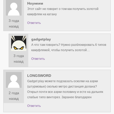
Ноунеим
Этот сайт не говорит о том как получить золотой
камуфляж на катану
3 года
Ответить
назад
gadgetplay
А что там говорить? Нужно разблокировать 6 типов
камуфляжей, чтобы получить золотой…
3 года
Ответить
назад
LONGSWORD
Gadget play можете подсказать осколки на аэрки
(штурмовые) сколько метро дистанция долана?
Открыл почти все аэрки половину и есте на дальняк
2 года
слабые типо винторез. Заранее благодарен
назад
Ответить