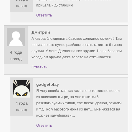
прицела и дистанцию
назад
Ответить
Дмитрий
А как разблокировать базовое холодное оружие? Там
написано что нужно разблокировать какие-то 6 типов
оружия. У меня Дамаск на все оружие. Но на базовом
4 года
холодном оружие даже золото не открывается.
назад
Ответить
gadgetplay
Я могу ошибаться так как ничего толком не понял
из описания в игре, но мне кажется 6
4 года
разблокируемых типов, это: песок, дракон, осколки
и т.д., но у базового ножа их нет… мне кажется на
назад
нож нет камуфляжей…
Ответить