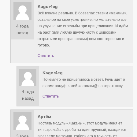
Kagor4eg
Всё вполне реально. В боезапас ставим «жаканы»,
остальное на своё усмотрение, но желательно всё
4 года
на улучшение стрельбы при прицеливании. И идём
на раст (или любую другую карту с широкими
назад
открытыми пространствами) немного терпения и
готово.
Ответить
Kagor4eg
Почему-то не прицепилось в ответ. Речь идёт о
фарме камуфляжей «осколки@ на коротышку
4 года
Ответить
назад
Артём
Поставь модуль «Жаканы», этот модуль меня ет
тип стрельбы с дроби на один крупный, находится
3 года
в разделе магазина, собери его в точность от