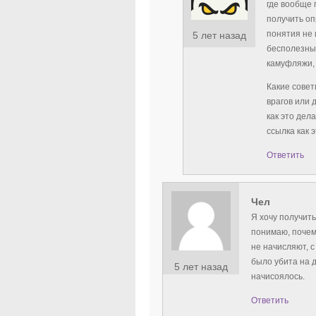
где вообще 
получить о
понятия не 
5 лет назад
бесполезный
камуфляжи, 
Какие совет
врагов или 
как это дел
ссылка как э
Ответить
Чел
Я хочу получить
понимаю, почем
не начисляют, с
было убита на 
5 лет назад
начисоялось.
Ответить