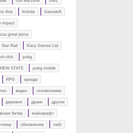
bile
cod warzone
DMZ
nic Arts
fortnite
Gameloft
n impact
zza great pizza
 Star Rail
Kiary Games Ltd
nd-click
pubg
 NEW STATE
pubg mobile
RPG
аркада
тно
видео
головоломки
деревня
драки
другое
вская битва
майнкрафт
плеер
обновление
пабг