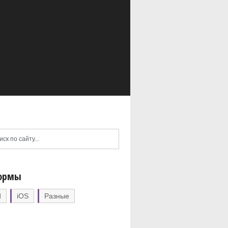
ормы
d
iOS
Разные