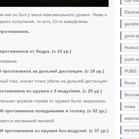
cod mo
Electro
ак-как он был у меня максимального уровня. Ниже я
днего испытания, то есть 10-го камуфляжа.
genshi
противников.
good pi
Honkai:
ротивников от бедра. (с 10 ур.)
point-a
еливание.
противников на дальней дистанции. (с 18 ур.)
PUBG:
ый глаз, значит точно убили на дальней дистанции!
Rovio
отивников из оружия с 5 модулями. (с 25 ур.)
беспла
леньких кружков справа от оружия были закрашены.
гонка
 противников попаданиями в голову. (с 32 ур.)
короле
чаются маленькой иконкой.
мульти
 противников из оружия без модулей. (с 37 ур.)