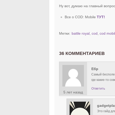
Ну вот, думаю на главный вопро
Все о COD: Mobile
ТУТ!
Метки:
battle royal
,
cod
,
cod mobi
36 КОММЕНТАРИЕВ
Ебр
Самый бесполез
где какие-то со
Ответить
5 лет назад
gadgetpla
Это гайд дл