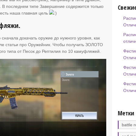
Свежие
. В последнем типе Завершение содержится только
есть наша главная цель
Распи
фляжи.
Отлич
Распи
 сначала докачать оружие до нужного уровня, как
отлич
чале статьи про Оружейник. Чтобы получить ЗОЛОТО
Фести
ого типа от Песок до Рептилия по 10 камуфляжей.
Отлич
Фести
Отлич
Фести
Отлич
Метки
battle r