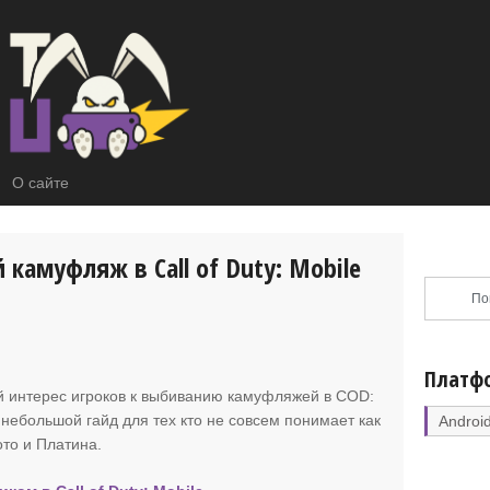
О сайте
 камуфляж в Call of Duty: Mobile
Платф
й интерес игроков к выбиванию камуфляжей в
COD:
 небольшой гайд для тех кто не совсем понимает как
Androi
ото и Платина.