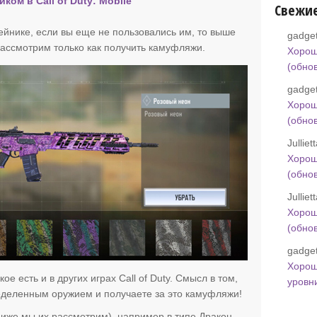
ом в Call of Duty: Mobile
Свежи
ейнике, если вы еще не пользовались им, то выше
gadget
ассмотрим только как получить камуфляжи.
Хорош
(обно
gadget
Хорош
(обно
Jullie
Хорош
(обно
Jullie
Хорош
(обно
gadget
Хорош
ое есть и в других играх Call of Duty. Смысл в том,
уровн
еделенным оружием и получаете за это камуфляжи!
иже мы их рассмотрим), например в типе Дракон,