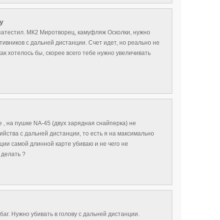
y
 затестил. МК2 Миротворец, камуфляж Осколки, нужно
тивников с дальней дистанции. Счет идет, но реально не
как хотелось бы, скорее всего тебе нужно увеличивать
 , на пушке NA-45 (двух зарядная снайперка) не
ийства с дальней дистанции, то есть я на максимально
ции самой длинной карте убиваю и не чего не
 делать ?
баг. Нужно убивать в голову с дальней дистанции.