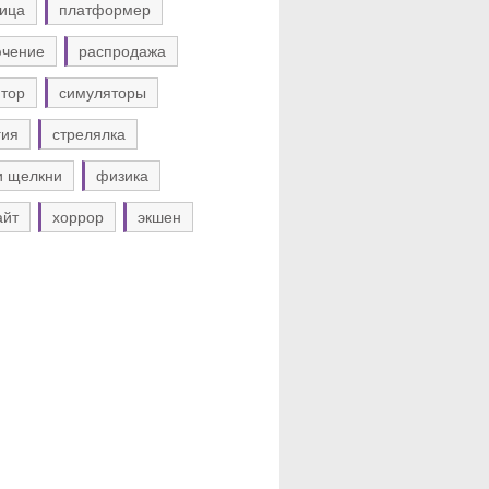
ица
платформер
ючение
распродажа
тор
симуляторы
гия
стрелялка
и щелкни
физика
айт
хоррор
экшен