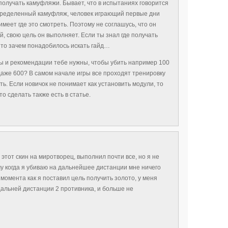
получать камуфляжи. Бывает, что в испытаниях говорится
пределенный камуфляж, человек играющий первые дни
имеет где это смотреть. Поэтому не соглашусь, что он
, свою цель он выполняет. Если ты знал где получать
то зачем понадобилось искать гайд…
ы и рекомендации тебе нужны, чтобы убить например 100
даже 600? В самом начале игры все проходят тренировку
ать. Если новичок не понимает как установить модули, то
то сделать также есть в статье.
 этот скин на миротворец, выполнил почти все, но я не
у когда я убиваю на дальнейшее дистанции мне ничего
 момента как я поставил цель получить золото, у меня
дальней дистанции 2 противника, и больше не