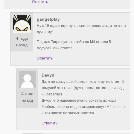
Ответить
gadgetplay
Ну с 19 года в игре куча всего поменялась, и не все к
лучшему!
4 года
Так, для Тигра нужно, чтобы на М4 стояли 5
назад
модулей, они стоят?
Ответить
Davyd
Да, я не сразу разобрался что к чему, но стоят 5
модулей это точно(дуло, ствол, оптика, приклад
4 года
и боезапас)
назад
Думал что наверное нужно убивать их когда
берёшь с ящика модернизированную М4, но оно
и так ничего не засчитывается
Ответить