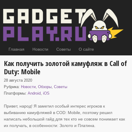
Главная
Новости
Советы
О сайте
Как получить золотой камуфляж в Call of
Duty: Mobile
28 августа 2020
Рубрика:
Новости
,
Обзоры
,
Советы
Платформы:
Android
,
iOS
Привет, народ! Я заметил особый интерес игроков к
выбиванию камуфляжей в
COD: Mobile, поэтому решил
написать небольшой гайд для тех кто не совсем понимает как
их получать, в особенности: Золото и Платина.