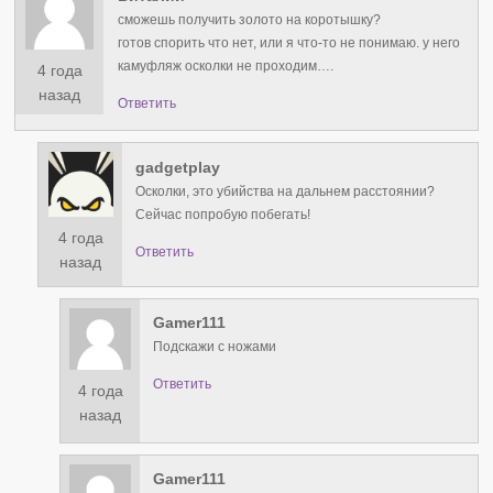
сможешь получить золото на коротышку?
готов спорить что нет, или я что-то не понимаю. у него
камуфляж осколки не проходим….
4 года
назад
Ответить
gadgetplay
Осколки, это убийства на дальнем расстоянии?
Сейчас попробую побегать!
4 года
Ответить
назад
Gamer111
Подскажи с ножами
Ответить
4 года
назад
Gamer111