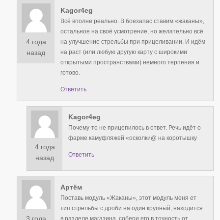
Kagor4eg
Всё вполне реально. В боезапас ставим «жаканы»,
остальное на своё усмотрение, но желательно всё
4 года
на улучшение стрельбы при прицеливании. И идём
на раст (или любую другую карту с широкими
назад
открытыми пространствами) немного терпения и
готово.
Ответить
Kagor4eg
Почему-то не прицепилось в ответ. Речь идёт о
фарме камуфляжей «осколки@ на коротышку
4 года
Ответить
назад
Артём
Поставь модуль «Жаканы», этот модуль меня ет
тип стрельбы с дроби на один крупный, находится
3 года
в разделе магазина, собери его в точность от