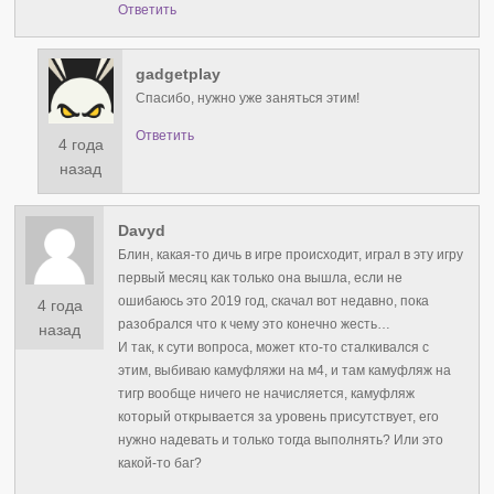
Ответить
gadgetplay
Спасибо, нужно уже заняться этим!
Ответить
4 года
назад
Davyd
Блин, какая-то дичь в игре происходит, играл в эту игру
первый месяц как только она вышла, если не
ошибаюсь это 2019 год, скачал вот недавно, пока
4 года
разобрался что к чему это конечно жесть…
назад
И так, к сути вопроса, может кто-то сталкивался с
этим, выбиваю камуфляжи на м4, и там камуфляж на
тигр вообще ничего не начисляется, камуфляж
который открывается за уровень присутствует, его
нужно надевать и только тогда выполнять? Или это
какой-то баг?