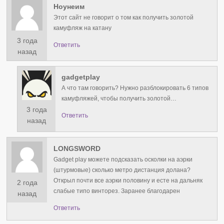
Ноунеим
Этот сайт не говорит о том как получить золотой
камуфляж на катану
3 года
Ответить
назад
gadgetplay
А что там говорить? Нужно разблокировать 6 типов
камуфляжей, чтобы получить золотой…
3 года
Ответить
назад
LONGSWORD
Gadget play можете подсказать осколки на аэрки
(штурмовые) сколько метро дистанция долана?
Открыл почти все аэрки половину и есте на дальняк
2 года
слабые типо винторез. Заранее благодарен
назад
Ответить