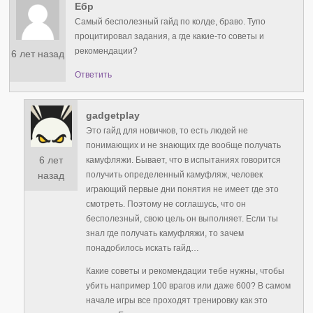
Ебр
Самый бесполезный гайд по колде, браво. Тупо
процитировал задания, а где какие-то советы и
рекомендации?
6 лет назад
Ответить
gadgetplay
Это гайд для новичков, то есть людей не
понимающих и не знающих где вообще получать
6 лет
камуфляжи. Бывает, что в испытаниях говорится
получить определенный камуфляж, человек
назад
играющий первые дни понятия не имеет где это
смотреть. Поэтому не соглашусь, что он
бесполезный, свою цель он выполняет. Если ты
знал где получать камуфляжи, то зачем
понадобилось искать гайд…
Какие советы и рекомендации тебе нужны, чтобы
убить например 100 врагов или даже 600? В самом
начале игры все проходят тренировку как это