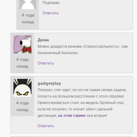
Подскажи
Ответить
4 года
назад
Дима
Можно дождатся режима «Скорострельность», там
безконечный боезапас.
4 года
Ответить
назад
gadgetplay
Поиграл, счет идет, но это не самая легкая задача,
попасть на большом расстоянии с этого обрубка!
4 года
Ориентироваться стоит на медаль Орлиный глаз,
если ее получил, то значит убил с дальней
назад
дистанции,
на этом скрине
она вторая!
Ответить