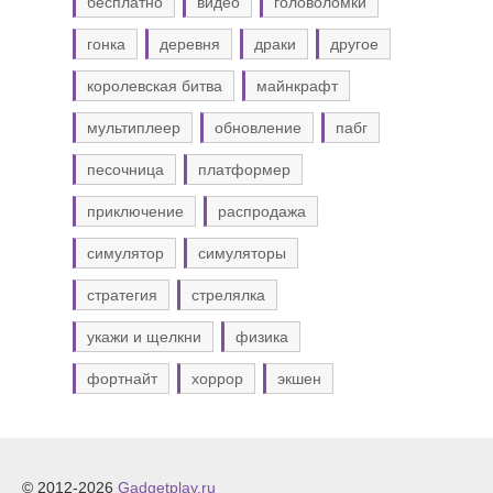
бесплатно
видео
головоломки
гонка
деревня
драки
другое
королевская битва
майнкрафт
мультиплеер
обновление
пабг
песочница
платформер
приключение
распродажа
симулятор
симуляторы
стратегия
стрелялка
укажи и щелкни
физика
фортнайт
хоррор
экшен
© 2012-2026
Gadgetplay.ru