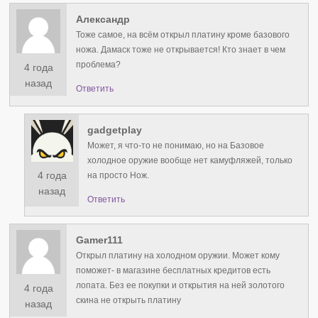
Александр
Тоже самое, на всём открыл платину кроме базового
ножа. Дамаск тоже не открывается! Кто знает в чем
проблема?
4 года
назад
Ответить
gadgetplay
Может, я что-то не понимаю, но на Базовое
холодное оружие вообще нет камуфляжей, только
4 года
на просто Нож.
назад
Ответить
Gamer111
Открыл платину на холодном оружии. Может кому
поможет- в магазине бесплатных кредитов есть
лопата. Без ее покупки и открытия на ней золотого
4 года
скина не открыть платину
назад