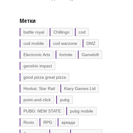
Метки
battle royal
Chillingo
cod
cod mobile
cod warzone
DMZ
Electronic Arts
fortnite
Gameloft
genshin impact
good pizza great pizza
Honkai: Star Rail
Kiary Games Ltd
point-and-click
pubg
PUBG: NEW STATE
pubg mobile
Rovio
RPG
аркада