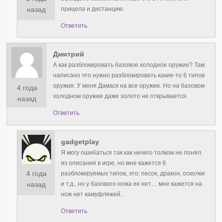
прицела и дистанцию
назад
Ответить
Дмитрий
А как разблокировать базовое холодное оружие? Там
написано что нужно разблокировать какие-то 6 типов
оружия. У меня Дамаск на все оружие. Но на базовом
4 года
холодном оружие даже золото не открывается.
назад
Ответить
gadgetplay
Я могу ошибаться так как ничего толком не понял
из описания в игре, но мне кажется 6
4 года
разблокируемых типов, это: песок, дракон, осколки
и т.д., но у базового ножа их нет… мне кажется на
назад
нож нет камуфляжей…
Ответить