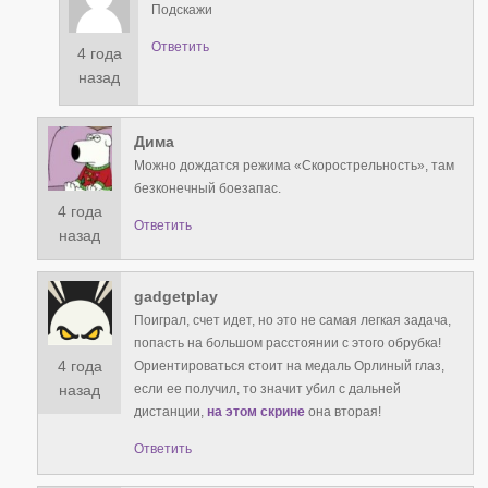
Подскажи
Ответить
4 года
назад
Дима
Можно дождатся режима «Скорострельность», там
безконечный боезапас.
4 года
Ответить
назад
gadgetplay
Поиграл, счет идет, но это не самая легкая задача,
попасть на большом расстоянии с этого обрубка!
4 года
Ориентироваться стоит на медаль Орлиный глаз,
если ее получил, то значит убил с дальней
назад
дистанции,
на этом скрине
она вторая!
Ответить