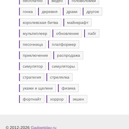
бесплатно
видео
головоломки
гонка
деревня
драки
другое
королевская битва
майнкрафт
мультиплеер
обновление
пабг
песочница
платформер
приключение
распродажа
симулятор
симуляторы
стратегия
стрелялка
укажи и щелкни
физика
фортнайт
хоррор
экшен
© 2012-2026
Gadgetplay.ru