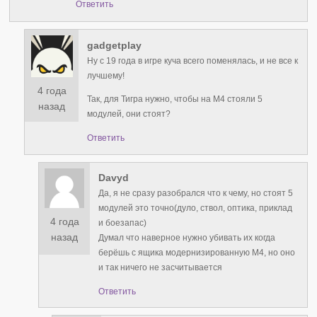
Ответить
gadgetplay
Ну с 19 года в игре куча всего поменялась, и не все к
лучшему!
4 года
Так, для Тигра нужно, чтобы на М4 стояли 5
назад
модулей, они стоят?
Ответить
Davyd
Да, я не сразу разобрался что к чему, но стоят 5
модулей это точно(дуло, ствол, оптика, приклад
4 года
и боезапас)
назад
Думал что наверное нужно убивать их когда
берёшь с ящика модернизированную М4, но оно
и так ничего не засчитывается
Ответить