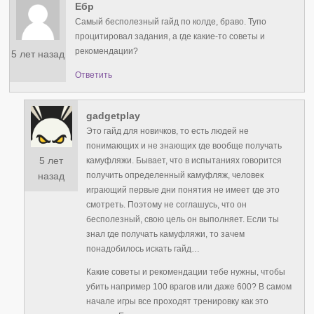
Ебр
Самый бесполезный гайд по колде, браво. Тупо
процитировал задания, а где какие-то советы и
рекомендации?
5 лет назад
Ответить
gadgetplay
Это гайд для новичков, то есть людей не
понимающих и не знающих где вообще получать
5 лет
камуфляжи. Бывает, что в испытаниях говорится
получить определенный камуфляж, человек
назад
играющий первые дни понятия не имеет где это
смотреть. Поэтому не соглашусь, что он
бесполезный, свою цель он выполняет. Если ты
знал где получать камуфляжи, то зачем
понадобилось искать гайд…
Какие советы и рекомендации тебе нужны, чтобы
убить например 100 врагов или даже 600? В самом
начале игры все проходят тренировку как это