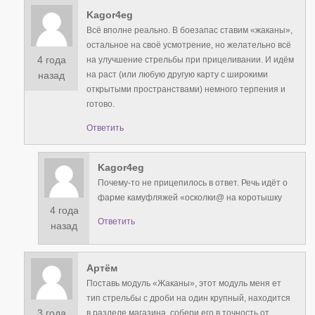
Kagor4eg
Всё вполне реально. В боезапас ставим «жаканы»,
остальное на своё усмотрение, но желательно всё
4 года
на улучшение стрельбы при прицеливании. И идём
на раст (или любую другую карту с широкими
назад
открытыми пространствами) немного терпения и
готово.
Ответить
Kagor4eg
Почему-то не прицепилось в ответ. Речь идёт о
фарме камуфляжей «осколки@ на коротышку
4 года
Ответить
назад
Артём
Поставь модуль «Жаканы», этот модуль меня ет
тип стрельбы с дроби на один крупный, находится
3 года
в разделе магазина, собери его в точность от