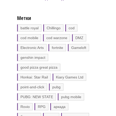
Метки
battle royal
Chillingo
cod
cod mobile
cod warzone
DMZ
Electronic Arts
fortnite
Gameloft
genshin impact
good pizza great pizza
Honkai: Star Rail
Kiary Games Ltd
point-and-click
pubg
PUBG: NEW STATE
pubg mobile
Rovio
RPG
аркада