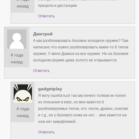
прицела и дистанцию
назад
Ответить
Дмитрий
А как разблокировать базовое холодное оружие? Там
написано что нужно разблокировать какие-то 6 типов
оружия. У меня Дамаск на все оружие. Но на базовом
4 года
холодном оружие даже золото не открывается.
назад
Ответить
gadgetplay
Я могу ошибаться так как ничего толком не понял
из описания в игре, но мне кажется 6
4 года
разблокируемых типов, это: песок, дракон, осколки
и т.д., но у базового ножа их нет… мне кажется на
назад
нож нет камуфляжей…
Ответить