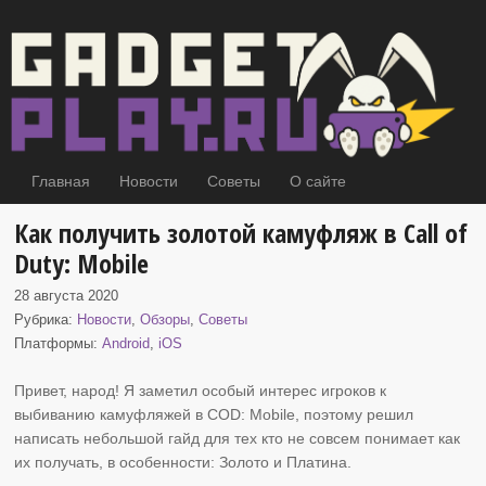
Главная
Новости
Советы
О сайте
Как получить золотой камуфляж в Call of
Duty: Mobile
28 августа 2020
Рубрика:
Новости
,
Обзоры
,
Советы
Платформы:
Android
,
iOS
Привет, народ! Я заметил особый интерес игроков к
выбиванию камуфляжей в
COD: Mobile, поэтому решил
написать небольшой гайд для тех кто не совсем понимает как
их получать, в особенности: Золото и Платина.