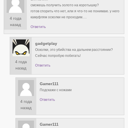
сможешь получить золото на коротышку?
готов спорить что нет, или я что-то не понимаю. у него
камуфляж осколки не проходим….
4 года
назад
Ответить
gadgetplay
Осколки, это убийства на дальнем расстоянии?
Сейчас попробую побегать!
4 года
Ответить
назад
Gamer111
Подскажи с ножами
Ответить
4 года
назад
Gamer111