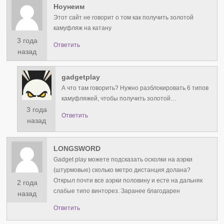
Ноунеим
Этот сайт не говорит о том как получить золотой
камуфляж на катану
3 года
Ответить
назад
gadgetplay
А что там говорить? Нужно разблокировать 6 типов
камуфляжей, чтобы получить золотой…
3 года
Ответить
назад
LONGSWORD
Gadget play можете подсказать осколки на аэрки
(штурмовые) сколько метро дистанция долана?
Открыл почти все аэрки половину и есте на дальняк
2 года
слабые типо винторез. Заранее благодарен
назад
Ответить