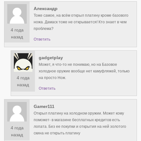
Александр
Тоже самое, на всём открыл платину кроме базового
ножа. Дамаск тоже не открывается! Кто знает в чем
проблема?
4 года
назад
Ответить
gadgetplay
Может, я что-то не понимаю, но на Базовое
холодное оружие вообще нет камуфляжей, только
4 года
на просто Нож.
назад
Ответить
Gamer111
Открыл платину на холодном оружии. Может кому
поможет- в магазине бесплатных кредитов есть
лопата. Без ее покупки и открытия на ней золотого
4 года
скина не открыть платину
назад