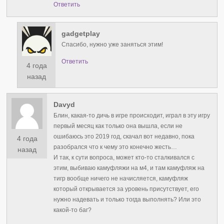
Ответить
gadgetplay
Спасибо, нужно уже заняться этим!
Ответить
4 года
назад
Davyd
Блин, какая-то дичь в игре происходит, играл в эту игру
первый месяц как только она вышла, если не
ошибаюсь это 2019 год, скачал вот недавно, пока
4 года
разобрался что к чему это конечно жесть…
назад
И так, к сути вопроса, может кто-то сталкивался с
этим, выбиваю камуфляжи на м4, и там камуфляж на
тигр вообще ничего не начисляется, камуфляж
который открывается за уровень присутствует, его
нужно надевать и только тогда выполнять? Или это
какой-то баг?