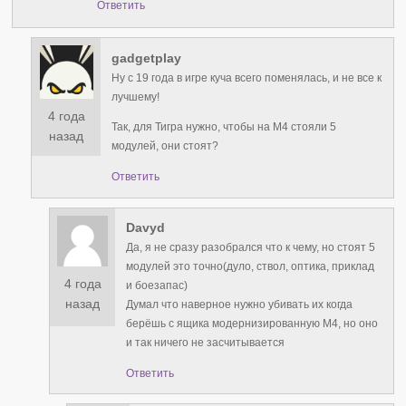
Ответить
gadgetplay
Ну с 19 года в игре куча всего поменялась, и не все к
лучшему!
4 года
Так, для Тигра нужно, чтобы на М4 стояли 5
назад
модулей, они стоят?
Ответить
Davyd
Да, я не сразу разобрался что к чему, но стоят 5
модулей это точно(дуло, ствол, оптика, приклад
4 года
и боезапас)
назад
Думал что наверное нужно убивать их когда
берёшь с ящика модернизированную М4, но оно
и так ничего не засчитывается
Ответить