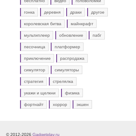
бесплатно
видео
головоломки
гонка
деревня
драки
другое
королевская битва
майнкрафт
мультиплеер
обновление
пабг
песочница
платформер
приключение
распродажа
симулятор
симуляторы
стратегия
стрелялка
укажи и щелкни
физика
фортнайт
хоррор
экшен
© 2012-2026
Gadgetplay.ru