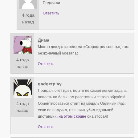
Подскажи
Ответить
4 года
назад
Дима
Можно дождатся режима «Скорострельность», там
безконечный боезапас.
4 года
Ответить
назад
gadgetplay
Поиграл, счет идет, но это не самая легкая задача,
попасть на большом расстоянии с этого обрубка!
4 года
Ориентироваться стоит на медаль Орлиный глаз,
если ее получил, то значит убил с дальней
назад
дистанции,
на этом скрине
она вторая!
Ответить