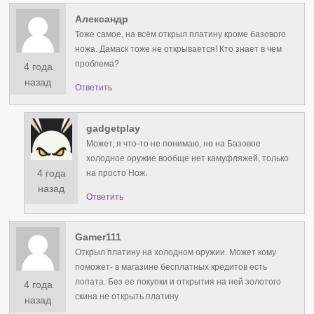
Александр
Тоже самое, на всём открыл платину кроме базового
ножа. Дамаск тоже не открывается! Кто знает в чем
проблема?
4 года
назад
Ответить
gadgetplay
Может, я что-то не понимаю, но на Базовое
холодное оружие вообще нет камуфляжей, только
4 года
на просто Нож.
назад
Ответить
Gamer111
Открыл платину на холодном оружии. Может кому
поможет- в магазине бесплатных кредитов есть
лопата. Без ее покупки и открытия на ней золотого
4 года
скина не открыть платину
назад