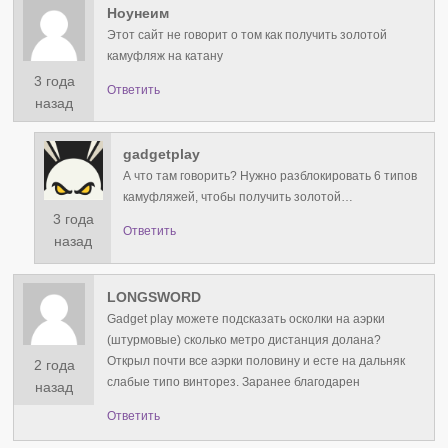
Ноунеим
Этот сайт не говорит о том как получить золотой
камуфляж на катану
3 года
Ответить
назад
gadgetplay
А что там говорить? Нужно разблокировать 6 типов
камуфляжей, чтобы получить золотой…
3 года
Ответить
назад
LONGSWORD
Gadget play можете подсказать осколки на аэрки
(штурмовые) сколько метро дистанция долана?
Открыл почти все аэрки половину и есте на дальняк
2 года
слабые типо винторез. Заранее благодарен
назад
Ответить