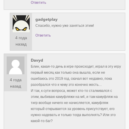
Ответить
gadgetplay
Спасибо, нужно уже заняться этим!
Ответить
4 года
назад
Davyd
Блин, какая-то дичь в игре происходит, играл в эту игру
первый месяц как только она вышла, если не
ошибаюсь это 2019 год, скачал вот недавно, пока
4 года
разобрался что к чему это конечно жесть…
назад
И так, к сути вопроса, может кто-то сталкивался с
этим, выбиваю камуфляжи на м4, и там камуфляж на
тигр вообще ничего не начисляется, камуфляж
который открывается за уровень присутствует, его
нужно надевать и только тогда выполнять? Или это
какой-то баг?