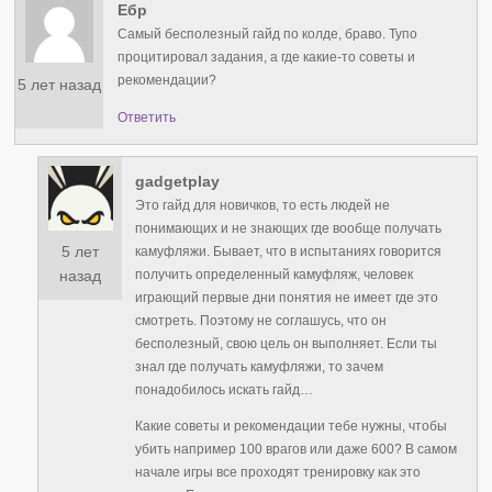
Ебр
Самый бесполезный гайд по колде, браво. Тупо
процитировал задания, а где какие-то советы и
рекомендации?
5 лет назад
Ответить
gadgetplay
Это гайд для новичков, то есть людей не
понимающих и не знающих где вообще получать
5 лет
камуфляжи. Бывает, что в испытаниях говорится
получить определенный камуфляж, человек
назад
играющий первые дни понятия не имеет где это
смотреть. Поэтому не соглашусь, что он
бесполезный, свою цель он выполняет. Если ты
знал где получать камуфляжи, то зачем
понадобилось искать гайд…
Какие советы и рекомендации тебе нужны, чтобы
убить например 100 врагов или даже 600? В самом
начале игры все проходят тренировку как это