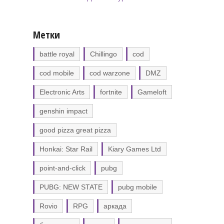
Метки
battle royal
Chillingo
cod
cod mobile
cod warzone
DMZ
Electronic Arts
fortnite
Gameloft
genshin impact
good pizza great pizza
Honkai: Star Rail
Kiary Games Ltd
point-and-click
pubg
PUBG: NEW STATE
pubg mobile
Rovio
RPG
аркада