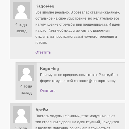
Kagor4eg
Всё вполне реально. В боезапас ставим «жаканы»,
остальное на своё усмотрение, но желательно всё
4 года
на улучшение стрельбы при прицеливании. И идём
на раст (или любую другую карту с широкими
назад
открытыми пространствами) немного терпения и
готово.
Ответить
Kagor4eg
Почему-то не прицепилось в ответ. Речь идёт о
фарме камуфляжей «осколки@ на коротышку
4 года
Ответить
назад
Артём
Поставь модуль «Жаканы», этот модуль меня ет
тип стрельбы с дроби на один крупный, находится
3 года
в разделе магазина, собери его в точность от