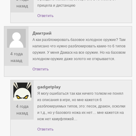
прицела и дистанцию
назад
Ответить
Дмитрий
А как разблокировать базовое холодное оружие? Там
написано что нужно разблокировать какие-то 6 типов
оружия. У меня Дамаск на все оружие. Но на базовом
4 года
холодном оружие даже золото не открывается.
назад
Ответить
gadgetplay
Я могу ошибаться так как ничего толком не понял
из описания в игре, но мне кажется 6
4 года
разблокируемых типов, это: песок, дракон, осколки
и т.д., но у базового ножа их нет… мне кажется на
назад
нож нет камуфляжей…
Ответить