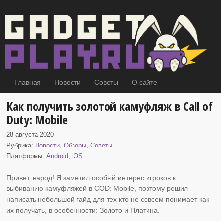
Главная
Новости
Советы
О сайте
Как получить золотой камуфляж в Call of
Duty: Mobile
28 августа 2020
Рубрика:
Новости
,
Обзоры
,
Советы
Платформы:
Android
,
iOS
Привет, народ! Я заметил особый интерес игроков к
выбиванию камуфляжей в
COD: Mobile, поэтому решил
написать небольшой гайд для тех кто не совсем понимает как
их получать, в особенности: Золото и Платина.