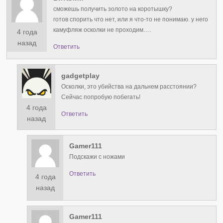
сможешь получить золото на коротышку?
готов спорить что нет, или я что-то не понимаю. у него
камуфляж осколки не проходим….
4 года
назад
Ответить
gadgetplay
Осколки, это убийства на дальнем расстоянии?
Сейчас попробую побегать!
4 года
Ответить
назад
Gamer111
Подскажи с ножами
Ответить
4 года
назад
Gamer111