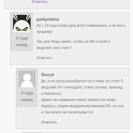
Ответить
gadgetplay
Ну с 19 года в игре куча всего поменялась, и не все к
лучшему!
4 года
Так, для Тигра нужно, чтобы на М4 стояли 5
назад
модулей, они стоят?
Ответить
Davyd
Да, я не сразу разобрался что к чему, но стоят 5
модулей это точно(дуло, ствол, оптика, приклад
4 года
и боезапас)
назад
Думал что наверное нужно убивать их когда
берёшь с ящика модернизированную М4, но оно
и так ничего не засчитывается
Ответить