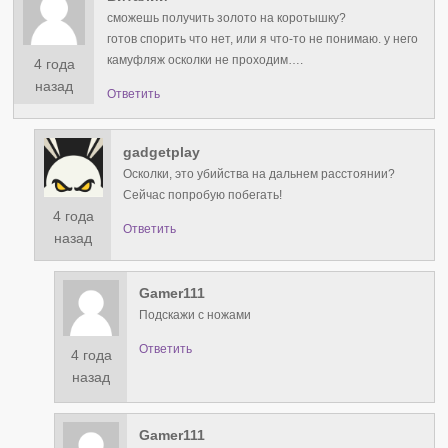
сможешь получить золото на коротышку?
готов спорить что нет, или я что-то не понимаю. у него
камуфляж осколки не проходим….
4 года
назад
Ответить
gadgetplay
Осколки, это убийства на дальнем расстоянии?
Сейчас попробую побегать!
4 года
Ответить
назад
Gamer111
Подскажи с ножами
Ответить
4 года
назад
Gamer111