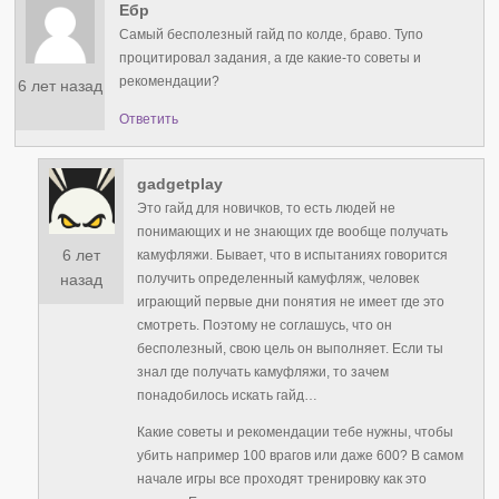
Ебр
Самый бесполезный гайд по колде, браво. Тупо
процитировал задания, а где какие-то советы и
рекомендации?
6 лет назад
Ответить
gadgetplay
Это гайд для новичков, то есть людей не
понимающих и не знающих где вообще получать
6 лет
камуфляжи. Бывает, что в испытаниях говорится
получить определенный камуфляж, человек
назад
играющий первые дни понятия не имеет где это
смотреть. Поэтому не соглашусь, что он
бесполезный, свою цель он выполняет. Если ты
знал где получать камуфляжи, то зачем
понадобилось искать гайд…
Какие советы и рекомендации тебе нужны, чтобы
убить например 100 врагов или даже 600? В самом
начале игры все проходят тренировку как это