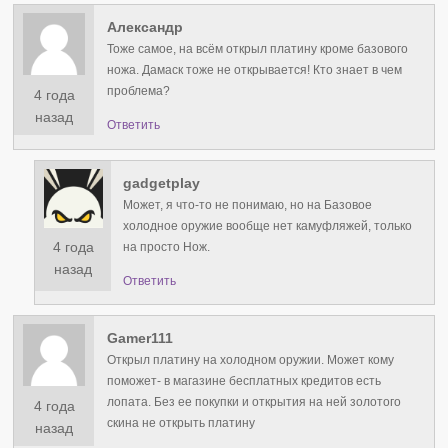
Александр
Тоже самое, на всём открыл платину кроме базового
ножа. Дамаск тоже не открывается! Кто знает в чем
проблема?
4 года
назад
Ответить
gadgetplay
Может, я что-то не понимаю, но на Базовое
холодное оружие вообще нет камуфляжей, только
4 года
на просто Нож.
назад
Ответить
Gamer111
Открыл платину на холодном оружии. Может кому
поможет- в магазине бесплатных кредитов есть
лопата. Без ее покупки и открытия на ней золотого
4 года
скина не открыть платину
назад