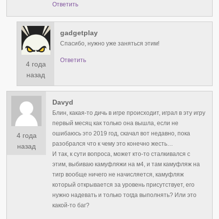
Ответить
gadgetplay
Спасибо, нужно уже заняться этим!
Ответить
4 года
назад
Davyd
Блин, какая-то дичь в игре происходит, играл в эту игру
первый месяц как только она вышла, если не
ошибаюсь это 2019 год, скачал вот недавно, пока
4 года
разобрался что к чему это конечно жесть…
назад
И так, к сути вопроса, может кто-то сталкивался с
этим, выбиваю камуфляжи на м4, и там камуфляж на
тигр вообще ничего не начисляется, камуфляж
который открывается за уровень присутствует, его
нужно надевать и только тогда выполнять? Или это
какой-то баг?