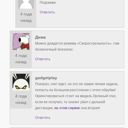
Подскажи
Ответить
4 года
назад
Дима
Можно дождатся режима «Скорострельность», там
безконечный боезапас.
4 года
Ответить
назад
gadgetplay
Поиграл, счет идет, но это не самая легкая задача,
попасть на большом расстоянии с этого обрубка!
4 года
Ориентироваться стоит на медаль Орлиный глаз,
если ее получил, то значит убил с дальней
назад
дистанции,
на этом скрине
она вторая!
Ответить