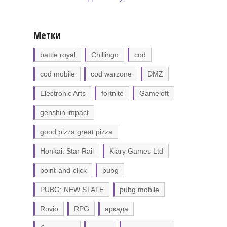
Метки
battle royal
Chillingo
cod
cod mobile
cod warzone
DMZ
Electronic Arts
fortnite
Gameloft
genshin impact
good pizza great pizza
Honkai: Star Rail
Kiary Games Ltd
point-and-click
pubg
PUBG: NEW STATE
pubg mobile
Rovio
RPG
аркада