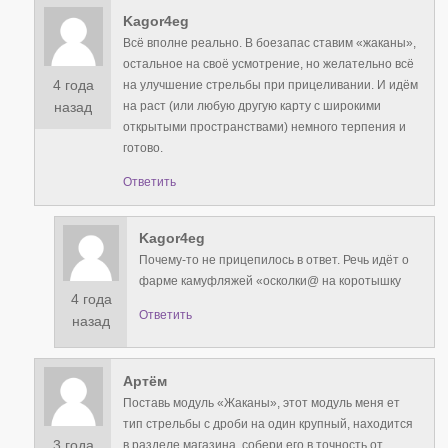
Kagor4eg
Всё вполне реально. В боезапас ставим «жаканы»,
остальное на своё усмотрение, но желательно всё
4 года
на улучшение стрельбы при прицеливании. И идём
на раст (или любую другую карту с широкими
назад
открытыми пространствами) немного терпения и
готово.
Ответить
Kagor4eg
Почему-то не прицепилось в ответ. Речь идёт о
фарме камуфляжей «осколки@ на коротышку
4 года
Ответить
назад
Артём
Поставь модуль «Жаканы», этот модуль меня ет
тип стрельбы с дроби на один крупный, находится
3 года
в разделе магазина, собери его в точность от