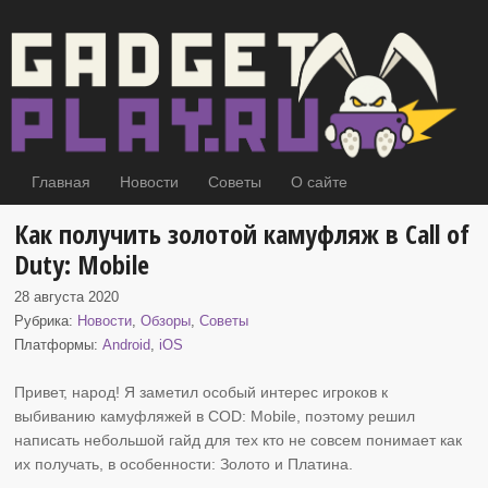
Главная
Новости
Советы
О сайте
Как получить золотой камуфляж в Call of
Duty: Mobile
28 августа 2020
Рубрика:
Новости
,
Обзоры
,
Советы
Платформы:
Android
,
iOS
Привет, народ! Я заметил особый интерес игроков к
выбиванию камуфляжей в
COD: Mobile, поэтому решил
написать небольшой гайд для тех кто не совсем понимает как
их получать, в особенности: Золото и Платина.