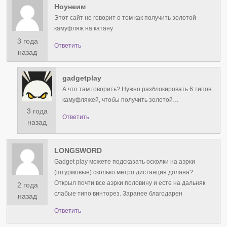
Ноунеим
Этот сайт не говорит о том как получить золотой
камуфляж на катану
3 года
Ответить
назад
gadgetplay
А что там говорить? Нужно разблокировать 6 типов
камуфляжей, чтобы получить золотой…
3 года
Ответить
назад
LONGSWORD
Gadget play можете подсказать осколки на аэрки
(штурмовые) сколько метро дистанция долана?
Открыл почти все аэрки половину и есте на дальняк
2 года
слабые типо винторез. Заранее благодарен
назад
Ответить