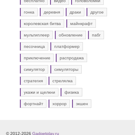
бесплатно
видео
головоломки
гонка
деревня
драки
другое
королевская битва
майнкрафт
мультиплеер
обновление
пабг
песочница
платформер
приключение
распродажа
симулятор
симуляторы
стратегия
стрелялка
укажи и щелкни
физика
фортнайт
хоррор
экшен
© 2012-2026
Gadgetplay.ru