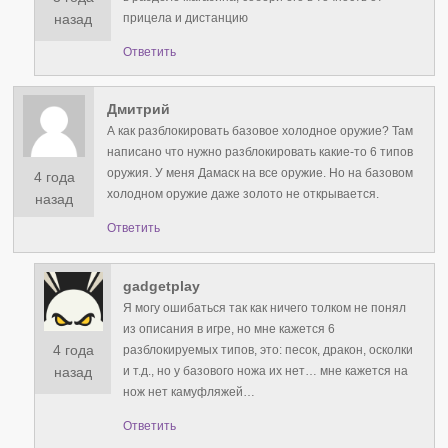
прицела и дистанцию
назад
Ответить
Дмитрий
А как разблокировать базовое холодное оружие? Там
написано что нужно разблокировать какие-то 6 типов
оружия. У меня Дамаск на все оружие. Но на базовом
4 года
холодном оружие даже золото не открывается.
назад
Ответить
gadgetplay
Я могу ошибаться так как ничего толком не понял
из описания в игре, но мне кажется 6
4 года
разблокируемых типов, это: песок, дракон, осколки
и т.д., но у базового ножа их нет… мне кажется на
назад
нож нет камуфляжей…
Ответить