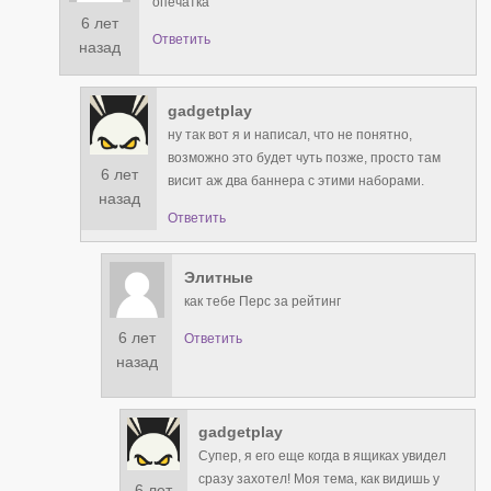
опечатка
6 лет
Ответить
назад
gadgetplay
ну так вот я и написал, что не понятно,
возможно это будет чуть позже, просто там
6 лет
висит аж два баннера с этими наборами.
назад
Ответить
Элитные
как тебе Перс за рейтинг
6 лет
Ответить
назад
gadgetplay
Супер, я его еще когда в ящиках увидел
сразу захотел! Моя тема, как видишь у
6 лет