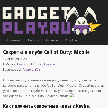
Главная
Новости
Советы
О сайте
Секреты в клубе Call of Duty: Mobile
17 октября 2020
Рубрика:
Новости
,
Обзоры
,
Советы
Платформы:
Android
,
iOS
Привет, народ! У меня наконец-то дошли руки до секретов,
которые находятся в
клубе Call of Duty: Mobile. Скорей всего вы
уже знаете, что в клубе можно получить секретные коды и как
это сделать, но я все-таки начну сначала
Как получить секретные коды в Клубе.