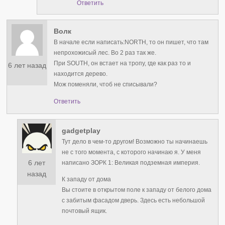
Ответить
Волк
В начале если написать:NORTH, то он пишет, что там
непрохожисый лес. Во 2 раз так же.
При SOUTH, он встает на тропу, где как раз то и
6 лет назад
находится дерево.
Мож поменяли, чтоб не списывали?
Ответить
gadgetplay
Тут дело в чем-то другом! Возможно ты начинаешь
не с того момента, с которого начинаю я. У меня
6 лет
написано ЗОРК 1: Великая подземная империя.
назад
К западу от дома
Вы стоите в открытом поле к западу от белого дома
с забитым фасадом дверь. Здесь есть небольшой
почтовый ящик.