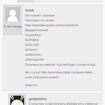
Vintik
Как получить грузовик.
Переходит по ссылке
https://pawntakespawn.com/invisibletruths
6 лет назад
Вводим 6 ключей:
FUGAZIFILE
BURNBAG
INTELFIRE
INFOHAX
SHREDITALL
GRIDSQUARE
Получаем достижение, под ним будет ссылка на код.
Вот статья:
https://www.downsights.com/pawn-takes-
pawn-zork-puzzle-guide/2/
Ответить
gadgetplay
Статья про то как получить грузовик есть у меня на