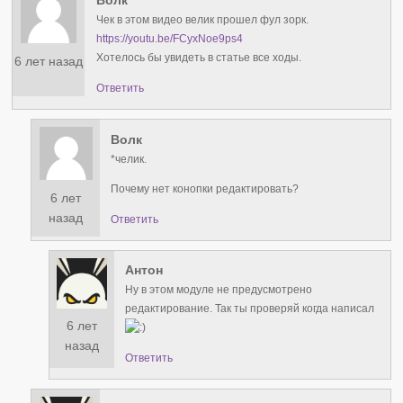
Чек в этом видео велик прошел фул зорк.
https://youtu.be/FCyxNoe9ps4
Хотелось бы увидеть в статье все ходы.
6 лет назад
Ответить
Волк
*челик.
Почему нет конопки редактировать?
6 лет
назад
Ответить
Антон
Ну в этом модуле не предусмотрено
редактирование. Так ты проверяй когда написал
6 лет
назад
Ответить