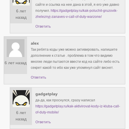
сайте и ссылка на нее дана в этой, я его уже давно
6 лет
получил.
https://gadgetplay.ru/kak-poluchit-gruzovik-
zheleznyj-zanaves-v-call-of-duty-warzone/
назад
Ответить
alex
Так ребята коды уже можно активировать. напишите
дополнение к статье . проблема в том что видимо
многие люди пытаются ввести код на сайте либо есть
6 лет назад
секрет какой то ибо как уже упомянул сайт виснет.
Ответить
gadgetplay
да-да, как проснулся, сразу написал
https://gadgetplay.ru/kak-aktivirovat-kody-iz-kluba-call-
6 лет
of-duty-mobile/
назад
Ответить