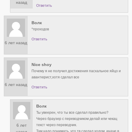
назад
Ответить
Волк
*проходов
Ответить
6 лет назад
Nice shoy
Почему я не получил достижения пасхальное яйцо и
авантюрист,хотя сделал все
6 лет назад
Ответить
Волк
Ты увеерен, что ты все сделал правильно?
Через браузер с переводчиком делай или чекац
6 лет
текст через переводчик.
Там надо понимать, что тв сделал ходом, иначе в
назад