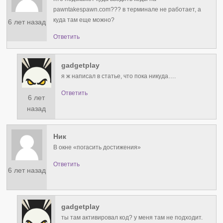
pawntakespawn.com??? в терминале не работает, а
куда там еще можно?
6 лет назад
Ответить
gadgetplay
я ж написал в статье, что пока никуда….
Ответить
6 лет
назад
Ник
В окне «погасить достижения»
Ответить
6 лет назад
gadgetplay
ты там активировал код? у меня там не подходит.