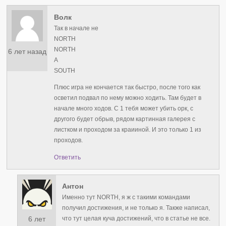
Волк
Так в начале не
NORTH
NORTH
6 лет назад
А
SOUTH
Плюс игра не кончается так быстро, после того как
осветил подвал по нему можно ходить. Там будет в
начале много ходов. С 1 тебя может убить орк, с
другого будет обрыв, рядом картинная галерея с
листком и проходом за краииной. И это только 1 из
проходов.
Ответить
Антон
Именно тут NORTH, я ж с такими командами
получил достижения, и не только я. Также написал,
6 лет
что тут целая куча достижений, что в статье не все.