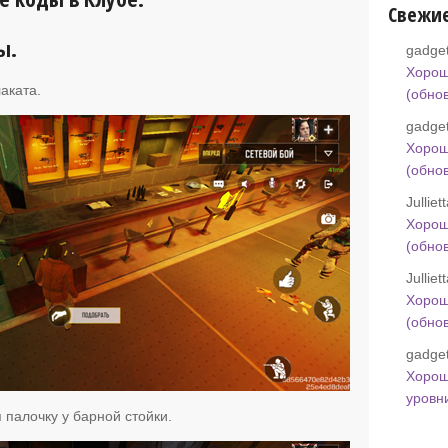
Свежи
ы.
gadget
Хорош
аката.
(обно
gadget
Хорош
(обно
Jullie
Хорош
(обно
Jullie
Хорош
(обно
gadget
Хорош
уровн
палочку у барной стойки.