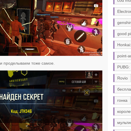
cod mo
Electro
genshi
good pi
Honkai:
point-a
 и проделываем тоже самое.
PUBG:
Rovio
беспла
гонка
короле
мульти