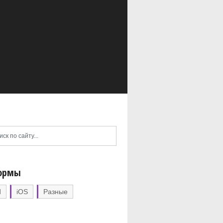
ормы
d
iOS
Разные