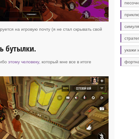
песочн
прикл
симуля
руется на игровую почту (я не стал скрывать свой
страте
ть бутылки.
укажи 
сибо
этому человеку,
который мне все в итоге
фортн