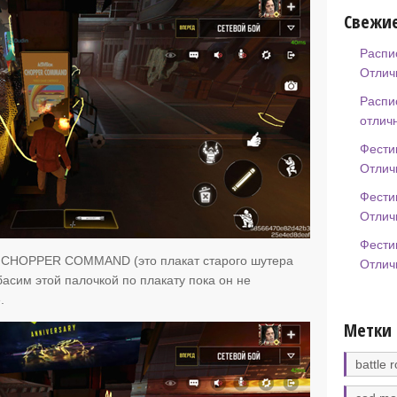
Свежие
Распи
Отлич
Распи
отлич
Фести
Отлич
Фести
Отлич
Фести
ат CHOPPER COMMAND (это плакат старого шутера
Отлич
басим этой палочкой по плакату пока он не
.
Метки
battle r