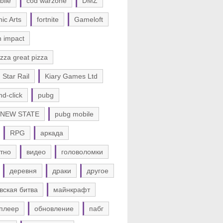
bile
cod warzone
DMZ
nic Arts
fortnite
Gameloft
n impact
zza great pizza
 Star Rail
Kiary Games Ltd
nd-click
pubg
 NEW STATE
pubg mobile
RPG
аркада
тно
видео
головоломки
деревня
драки
другое
вская битва
майнкрафт
плеер
обновление
пабг