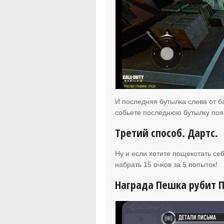
И последняя бутылка слева от б
собьете последнюю бутылку появ
Третий способ. Дартс.
Ну и если хотите пощекотать се
набрать 15 очков за 5 попыток!
Награда Пешка рубит 