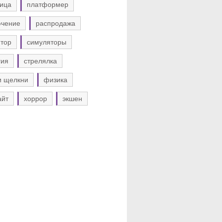
ица
платформер
ючение
распродажа
тор
симуляторы
гия
стрелялка
и щелкни
физика
айт
хоррор
экшен