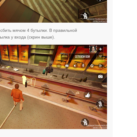
 сбить мячом 4 бутылки. В правильной
ылка у входа (скрин выше).
.