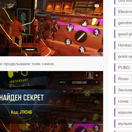
cod mo
Electro
genshi
good pi
Honkai:
point-a
 и проделываем тоже самое.
PUBG:
Rovio
беспла
гонка
короле
мульти