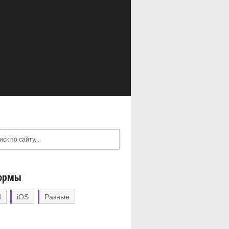
ормы
d
iOS
Разные