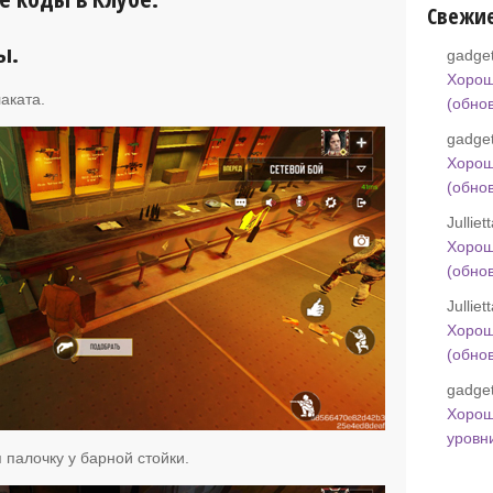
Свежи
ы.
gadget
Хорош
аката.
(обно
gadget
Хорош
(обно
Jullie
Хорош
(обно
Jullie
Хорош
(обно
gadget
Хорош
уровн
палочку у барной стойки.