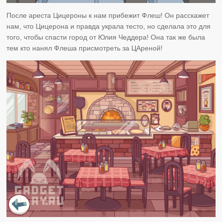
После ареста Цицероны к нам прибежит Флеш! Он расскажет
нам, что Цицерона и правда украла тесто, но сделала это для
того, чтобы спасти город от Юлия Чеддера! Она так же была
тем кто нанял Флеша присмотреть за ЦАреной!