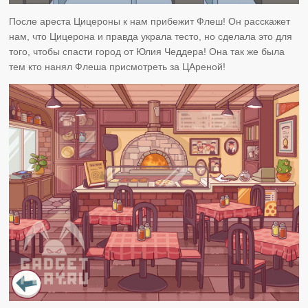
После ареста Цицероны к нам прибежит Флеш! Он расскажет
нам, что Цицерона и правда украла тесто, но сделала это для
того, чтобы спасти город от Юлия Чеддера! Она так же была
тем кто нанял Флеша присмотреть за ЦАреной!