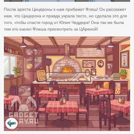
После ареста Цицероны к нам прибежит Флеш! Он расскажет
нам, что Цицерона и правда украла тесто, но сделала это для
того, чтобы спасти город от Юлия Чеддера! Она так же была
тем кто нанял Флеша присмотреть за ЦАреной!