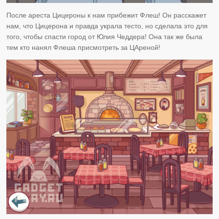
После ареста Цицероны к нам прибежит Флеш! Он расскажет
нам, что Цицерона и правда украла тесто, но сделала это для
того, чтобы спасти город от Юлия Чеддера! Она так же была
тем кто нанял Флеша присмотреть за ЦАреной!