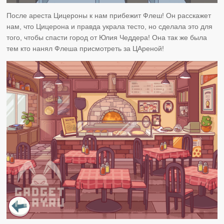
После ареста Цицероны к нам прибежит Флеш! Он расскажет
нам, что Цицерона и правда украла тесто, но сделала это для
того, чтобы спасти город от Юлия Чеддера! Она так же была
тем кто нанял Флеша присмотреть за ЦАреной!