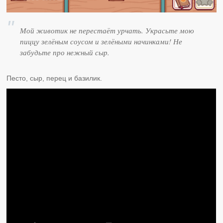
Мой животик не перестаёт урчать. Украсьте мою
пиццу зелёным соусом и зелёными начинками! Не
забудьте про нежный сыр.
Песто, сыр, перец и базилик.