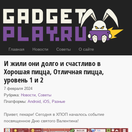
Главная
Новости
Советы
О сайте
И жили они долго и счастливо в
Хорошая пицца, Отличная пицца,
уровень 1 и 2
7 февраля 2024
Рубрика:
Новости
,
Советы
Платформы:
Android
,
iOS
,
Разные
Привет, пекари! Сегодня в ХПОП началось событие
посвященное Дню святого Валентина
!